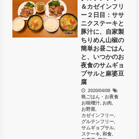
＆カゼインフリ
ー２日目：ササ
ニクステーキと
豚汁に、自家製
ちりめん山椒の
簡単お昼ごはん
と、いつかのお
夜食のサムギョ
プサルと麻婆豆
腐
2020/04/08
晩ごはん・お夜食
お味噌汁
,
お肉
,
お野菜
,
カゼインフリー
,
グルテンフリー
,
サムギョプサル
,
ステーキ
,
和食
,