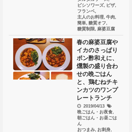
ビシソワーズ
,
ピザ
,
フランベ
,
主人のお料理
,
牛肉
,
簡単
,
糖質オフ
,
糖質制限
,
麻婆豆腐
春の麻婆豆腐や
イカのさっぱり
ポン酢和えに、
燻製の盛り合わ
せの晩ごはん
と、鶏むねチキ
ンカツのワンプ
レートランチ
2019/04/13
晩ごはん・お夜食
,
朝ごはん・お昼ごは
ん
おつまみ
,
お刺身
,