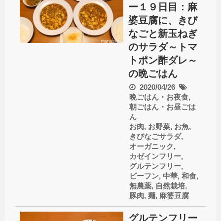
ー１９日目：麻
婆豆腐に、きび
なごと新玉ねぎ
のサラダ～トマ
トポン酢ダレ～
の晩ごはん
2020/04/26
晩ごはん・お夜食
,
朝ごはん・お昼ごは
ん
お肉
,
お野菜
,
お魚
,
きびなごサラダ
,
オーガニック
,
カゼインフリー
,
グルテンフリー
,
ビーフン
,
中華
,
和食
,
無農薬
,
自然栽培
,
豚肉
,
麺
,
麻婆豆腐
グルテンフリー