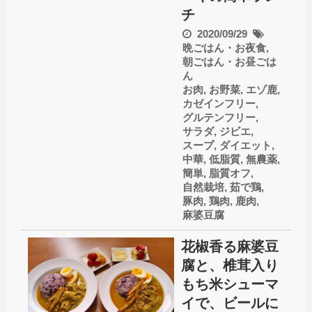
チ
2020/09/29
晩ごはん・お夜食
,
朝ごはん・お昼ごは
ん
お肉
,
お野菜
,
エゾ鹿
,
カゼインフリー
,
グルテンフリー
,
サラダ
,
ジビエ
,
スープ
,
ダイエット
,
中華
,
低脂質
,
無農薬
,
簡単
,
脂質オフ
,
自然栽培
,
茹で鶏
,
豚肉
,
鶏肉
,
鹿肉
,
麻婆豆腐
花椒香る麻婆豆
腐と、椎茸入り
もち米シューマ
イで、ビールに