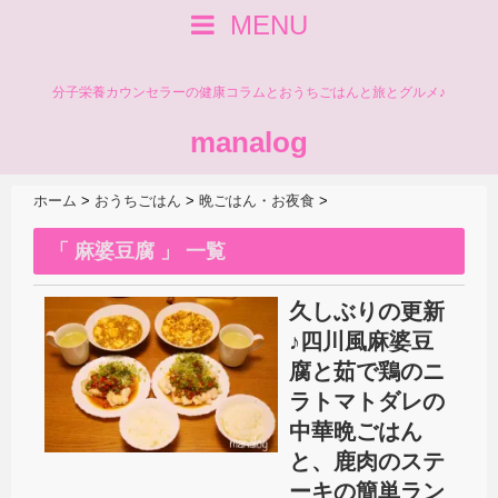
MENU
分子栄養カウンセラーの健康コラムとおうちごはんと旅とグルメ♪
manalog
ホーム
>
おうちごはん
>
晩ごはん・お夜食
>
「 麻婆豆腐 」 一覧
久しぶりの更新
♪四川風麻婆豆
腐と茹で鶏のニ
ラトマトダレの
中華晩ごはん
と、鹿肉のステ
ーキの簡単ラン