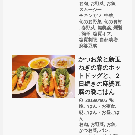
お肉
,
お野菜
,
お魚
,
スムージー
,
チキンカツ
,
中華
,
旬のお野菜
,
旬の食材
,
春野菜
,
無農薬
,
燻製
,
簡単
,
糖質オフ
,
糖質制限
,
自然栽培
,
麻婆豆腐
かつお菜と新玉
ねぎの春のホッ
トドッグと、２
日続きの麻婆豆
腐の晩ごはん
2019/04/05
晩ごはん・お夜食
,
朝ごはん・お昼ごは
ん
お肉
,
お野菜
,
お魚
,
かつお菜
,
パン
,