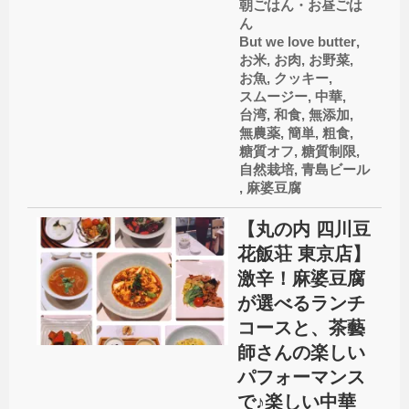
朝ごはん・お昼ごは
ん
But we love butter
,
お米
,
お肉
,
お野菜
,
お魚
,
クッキー
,
スムージー
,
中華
,
台湾
,
和食
,
無添加
,
無農薬
,
簡単
,
粗食
,
糖質オフ
,
糖質制限
,
自然栽培
,
青島ビール
,
麻婆豆腐
【丸の内 四川豆
花飯荘 東京店】
激辛！麻婆豆腐
が選べるランチ
コースと、茶藝
師さんの楽しい
パフォーマンス
で♪楽しい中華