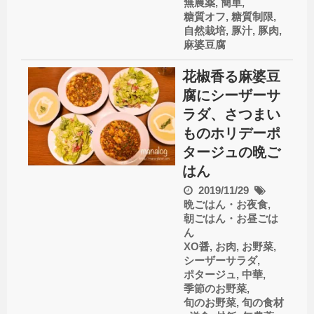
無農薬
,
簡単
,
糖質オフ
,
糖質制限
,
自然栽培
,
豚汁
,
豚肉
,
麻婆豆腐
花椒香る麻婆豆
腐にシーザーサ
ラダ、さつまい
ものホリデーポ
タージュの晩ご
はん
2019/11/29
晩ごはん・お夜食
,
朝ごはん・お昼ごは
ん
XO醤
,
お肉
,
お野菜
,
シーザーサラダ
,
ポタージュ
,
中華
,
季節のお野菜
,
旬のお野菜
,
旬の食材