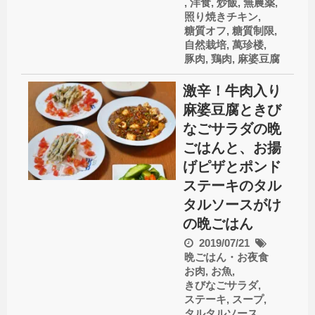
,
洋食
,
炒飯
,
無農薬
,
照り焼きチキン
,
糖質オフ
,
糖質制限
,
自然栽培
,
萬珍楼
,
豚肉
,
鶏肉
,
麻婆豆腐
激辛！牛肉入り
麻婆豆腐ときび
なごサラダの晩
ごはんと、お揚
げピザとポンド
ステーキのタル
タルソースがけ
の晩ごはん
2019/07/21
晩ごはん・お夜食
お肉
,
お魚
,
きびなごサラダ
,
ステーキ
,
スープ
,
タルタルソース
,