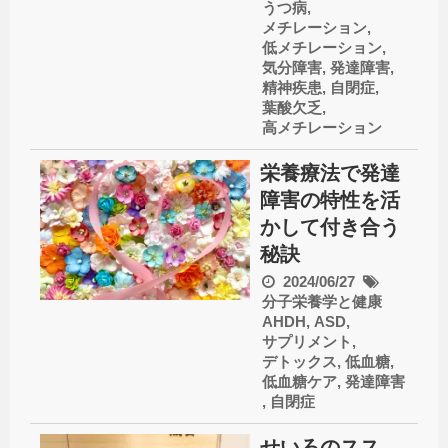
うつ病
,
メチレーション
,
低メチレーション
,
気分障害
,
発達障害
,
精神疾患
,
自閉症
,
葉酸欠乏
,
高メチレーション
栄養療法で発達
障害の特性を活
かして付き合う
秘訣
2024/06/27
分子栄養学と健康
AHDH
,
ASD
,
サプリメント
,
デトックス
,
低血糖
,
低血糖ケア
,
発達障害
,
自閉症
せいろのスス