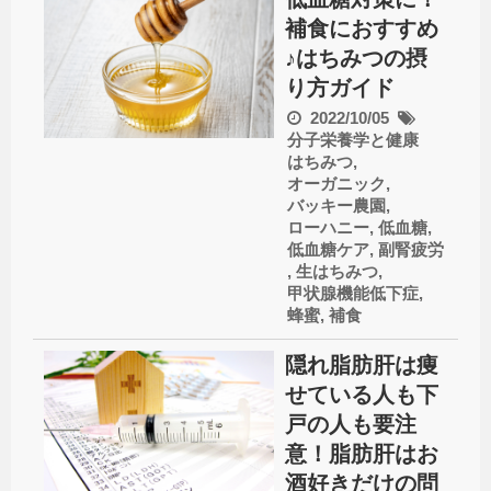
補食におすすめ
♪はちみつの摂
り方ガイド
2022/10/05
分子栄養学と健康
はちみつ
,
オーガニック
,
バッキー農園
,
ローハニー
,
低血糖
,
低血糖ケア
,
副腎疲労
,
生はちみつ
,
甲状腺機能低下症
,
蜂蜜
,
補食
隠れ脂肪肝は痩
せている人も下
戸の人も要注
意！脂肪肝はお
酒好きだけの問