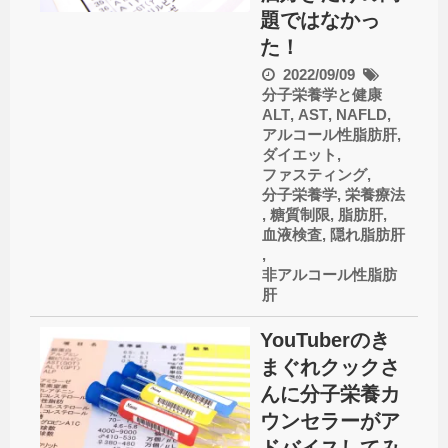
題ではなかっ
た！
2022/09/09
分子栄養学と健康
ALT
,
AST
,
NAFLD
,
アルコール性脂肪肝
,
ダイエット
,
ファスティング
,
分子栄養学
,
栄養療法
,
糖質制限
,
脂肪肝
,
血液検査
,
隠れ脂肪肝
,
非アルコール性脂肪
肝
YouTuberのき
まぐれクックさ
んに分子栄養カ
ウンセラーがア