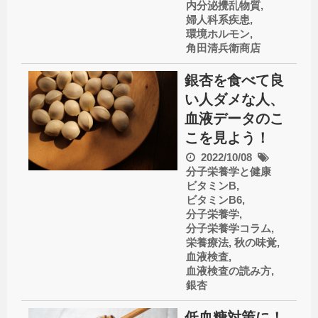
内分泌攪乱物質
,
婦人科系疾患
,
環境ホルモン
,
角田清兵衛商店
銀杏を食べて良
い人ダメな人、
血液データのこ
こを見よう！
2022/10/08
分子栄養学と健康
ビタミンB
,
ビタミンB6
,
分子栄養学
,
分子栄養学コラム
,
栄養療法
,
秋の味覚
,
血液検査
,
血液検査の読み方
,
銀杏
低血糖対策に！