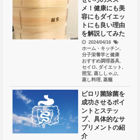
メ！健康にも美
容にもダイエッ
トにも良い理由
を解説してみた
2024/04/16
ホーム・キッチン
,
分子栄養学と健康
おすすめ調理器具
,
セイロ
,
ダイエット
,
照宝
,
蒸ししゃぶ
,
蒸し料理
,
蒸籠
ピロリ菌除菌を
成功させるポイ
ントとステッ
プ、具体的なサ
プリメントの紹
介