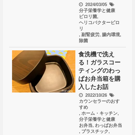
2024/03/05
分子栄養学と健康
ピロリ菌
,
ヘリコバクターピロ
リ
,
副腎疲労
,
腸内環境
,
除菌
食洗機で洗え
る！ガラスコー
ティングのわっ
ぱお弁当箱を購
入したお話
2022/10/26
カウンセラーのおす
すめ
,
ホーム・キッチン
,
分子栄養学と健康
お弁当
,
わっぱお弁当
,
プラスチック
,