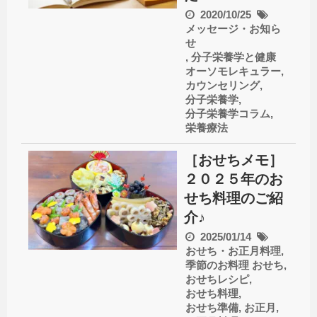
2020/10/25
メッセージ・お知ら
せ
,
分子栄養学と健康
オーソモレキュラー
,
カウンセリング
,
分子栄養学
,
分子栄養学コラム
,
栄養療法
［おせちメモ］
２０２５年のお
せち料理のご紹
介♪
2025/01/14
おせち・お正月料理
,
季節のお料理
おせち
,
おせちレシピ
,
おせち料理
,
おせち準備
,
お正月
,