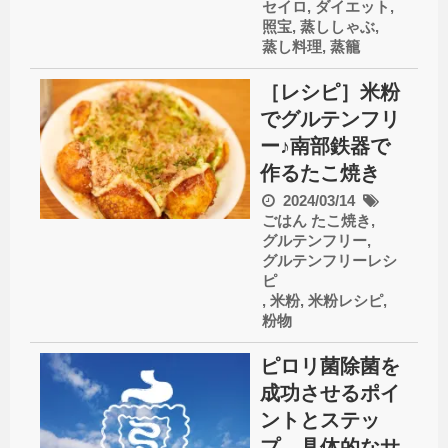
セイロ
,
ダイエット
,
照宝
,
蒸ししゃぶ
,
蒸し料理
,
蒸籠
［レシピ］米粉
でグルテンフリ
ー♪南部鉄器で
作るたこ焼き
2024/03/14
ごはん
たこ焼き
,
グルテンフリー
,
グルテンフリーレシ
ピ
,
米粉
,
米粉レシピ
,
粉物
ピロリ菌除菌を
成功させるポイ
ントとステッ
プ、具体的なサ