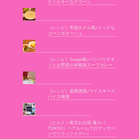
りミルキーなスコーン
［レシピ］帝国ホテル風♪リッチな
コーンポタージュ
［レシピ］Suage風♪パリパリチキ
ンとお野菜の本格派スープカレー
［レシピ］薬膳酒風♪ウイスキース
パイス梅酒
［ヒルトン東京お台場 庵スパ
TOKYO］ペアルームでのマッサー
ジでリラックスデー♪