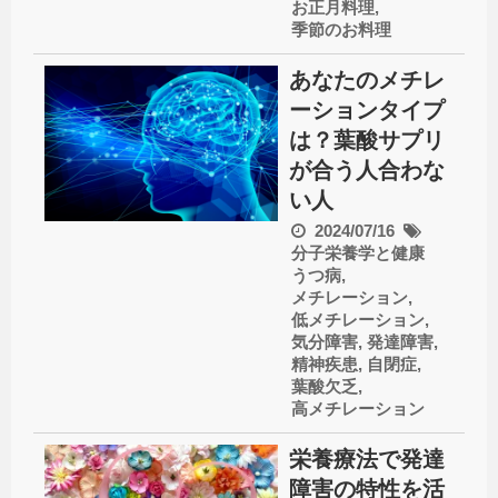
お正月料理
,
季節のお料理
あなたのメチレ
ーションタイプ
は？葉酸サプリ
が合う人合わな
い人
2024/07/16
分子栄養学と健康
うつ病
,
メチレーション
,
低メチレーション
,
気分障害
,
発達障害
,
精神疾患
,
自閉症
,
葉酸欠乏
,
高メチレーション
栄養療法で発達
障害の特性を活