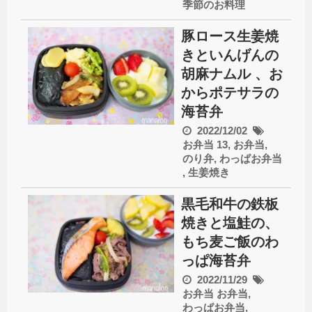
季節のお料理
豚ロース生姜焼
きといんげんの
胡麻ナムル 、お
からポテサラの
海苔弁
2022/12/02
お弁当
13
,
お弁当
,
のり弁
,
わっぱお弁当
,
生姜焼き
黒毛和牛の鉄板
焼きと塩鮭の、
もち麦ご飯のわ
っぱ海苔弁
2022/11/29
お弁当
お弁当
,
わっぱお弁当
,