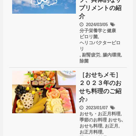
プリメントの紹
介
2024/03/05
分子栄養学と健康
ピロリ菌
,
ヘリコバクターピロ
リ
,
副腎疲労
,
腸内環境
,
除菌
［おせちメモ］
２０２３年のお
せち料理のご紹
介♪
2023/01/07
おせち・お正月料理
,
季節のお料理
おせち
,
おせち料理
,
お正月
,
お正月料理
,