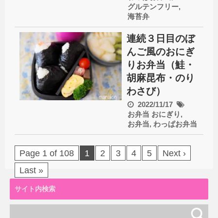
グルテンフリー
,
海苔弁
連続３日目のぼ
んご風のおにぎ
りお弁当（鮭・
胡麻昆布・のり
わさび）
2022/11/17
お弁当
おにぎり
,
お弁当
,
わっぱお弁当
Page 1 of 108
1
2
3
4
5
Next ›
Last »
サイト内検索