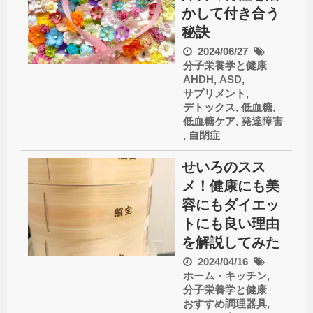
かして付き合う
秘訣
2024/06/27
分子栄養学と健康
AHDH
,
ASD
,
サプリメント
,
デトックス
,
低血糖
,
低血糖ケア
,
発達障害
,
自閉症
せいろのスス
メ！健康にも美
容にもダイエッ
トにも良い理由
を解説してみた
2024/04/16
ホーム・キッチン
,
分子栄養学と健康
おすすめ調理器具
,