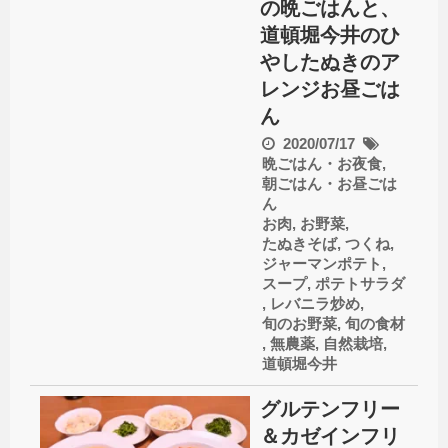
の晩ごはんと、
道頓堀今井のひ
やしたぬきのア
レンジお昼ごは
ん
2020/07/17
晩ごはん・お夜食
,
朝ごはん・お昼ごは
ん
お肉
,
お野菜
,
たぬきそば
,
つくね
,
ジャーマンポテト
,
スープ
,
ポテトサラダ
,
レバニラ炒め
,
旬のお野菜
,
旬の食材
,
無農薬
,
自然栽培
,
道頓堀今井
グルテンフリー
＆カゼインフリ