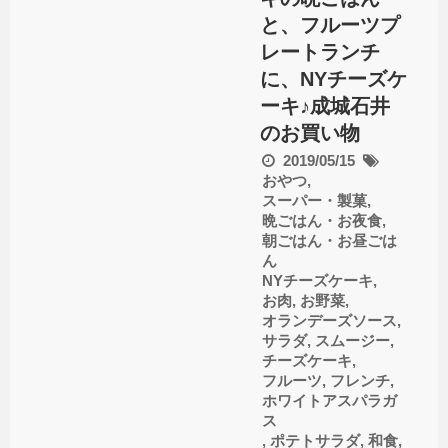
と、フルーツプ
レートランチ
に、NYチーズケ
ーキ♪成城石井
のお買い物
2019/05/15
おやつ
,
スーパー・製菓
,
晩ごはん・お夜食
,
朝ごはん・お昼ごは
ん
NYチーズケーキ
,
お肉
,
お野菜
,
オランデーズソース
,
サラダ
,
スムージー
,
チーズケーキ
,
フルーツ
,
フレンチ
,
ホワイトアスパラガ
ス
,
ポテトサラダ
,
和食
,