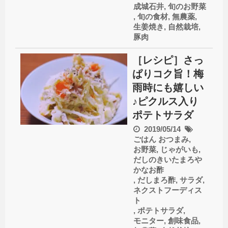
成城石井
,
旬のお野菜
,
旬の食材
,
無農薬
,
生姜焼き
,
自然栽培
,
豚肉
［レシピ］さっ
ぱりコク旨！梅
雨時にも嬉しい
♪ピクルス入り
ポテトサラダ
2019/05/14
ごはん
おつまみ
,
お野菜
,
じゃがいも
,
だしのきいたまろや
かなお酢
,
だしまろ酢
,
サラダ
,
ネクストフーディス
ト
,
ポテトサラダ
,
モニター
,
創味食品
,