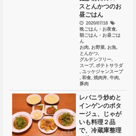
スとんかつのお
昼ごはん
2020/07/18
晩ごはん・お夜食
,
朝ごはん・お昼ごは
ん
お肉
,
お野菜
,
お魚
,
とんかつ
,
グルテンフリー
,
スープ
,
ポテトサラダ
,
ユッケジャンスープ
,
和食
,
焼肉丼
,
牛肉
,
豚肉
レバニラ炒めと
インゲンのポタ
ージュ、じゃが
いも料理２品
で、冷蔵庫整理