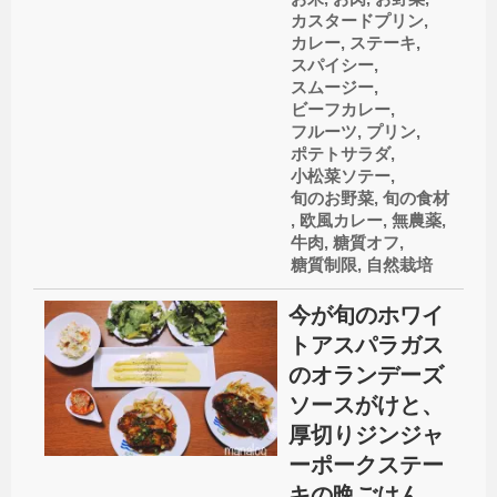
カスタードプリン
,
カレー
,
ステーキ
,
スパイシー
,
スムージー
,
ビーフカレー
,
フルーツ
,
プリン
,
ポテトサラダ
,
小松菜ソテー
,
旬のお野菜
,
旬の食材
,
欧風カレー
,
無農薬
,
牛肉
,
糖質オフ
,
糖質制限
,
自然栽培
今が旬のホワイ
トアスパラガス
のオランデーズ
ソースがけと、
厚切りジンジャ
ーポークステー
キの晩ごはん