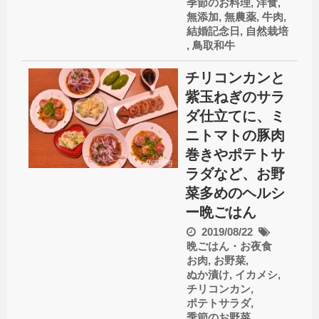
季節のお料理
,
洋食
,
無添加
,
無農薬
,
牛肉
,
結婚記念日
,
自然栽培
,
鳥取和牛
チリコンカンと
紫玉ねぎのサラ
ダ仕立てに、ミ
ニトマトの豚肉
巻きやポテトサ
ラダなど、お野
菜多めのヘルシ
ー晩ごはん
2019/08/22
晩ごはん・お夜食
お肉
,
お野菜
,
ぬか漬け
,
イカメシ
,
チリコンカン
,
ポテトサラダ
,
季節のお野菜
,