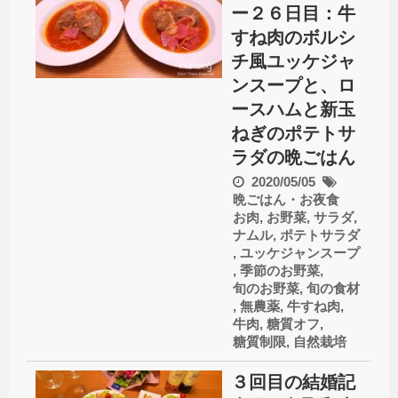
ー２６日目：牛
すね肉のボルシ
チ風ユッケジャ
ンスープと、ロ
ースハムと新玉
ねぎのポテトサ
ラダの晩ごはん
2020/05/05
晩ごはん・お夜食
お肉
,
お野菜
,
サラダ
,
ナムル
,
ポテトサラダ
,
ユッケジャンスープ
,
季節のお野菜
,
旬のお野菜
,
旬の食材
,
無農薬
,
牛すね肉
,
牛肉
,
糖質オフ
,
糖質制限
,
自然栽培
３回目の結婚記