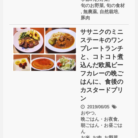
旬のお野菜
,
旬の食材
,
無農薬
,
自然栽培
,
豚肉
ササニクのミニ
ステーキのワン
プレートランチ
と、コトコト煮
込んだ欧風ビー
フカレーの晩ご
はんに、食後の
カスタードプリ
ン
2019/06/05
おやつ
,
晩ごはん・お夜食
,
朝ごはん・お昼ごは
ん
お米
,
お肉
,
お野菜
,