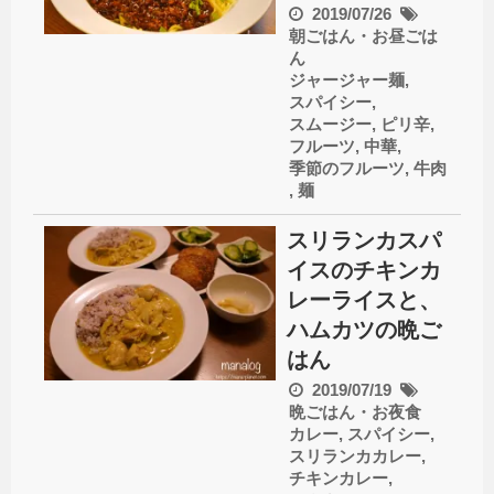
2019/07/26
朝ごはん・お昼ごは
ん
ジャージャー麺
,
スパイシー
,
スムージー
,
ピリ辛
,
フルーツ
,
中華
,
季節のフルーツ
,
牛肉
,
麺
スリランカスパ
イスのチキンカ
レーライスと、
ハムカツの晩ご
はん
2019/07/19
晩ごはん・お夜食
カレー
,
スパイシー
,
スリランカカレー
,
チキンカレー
,