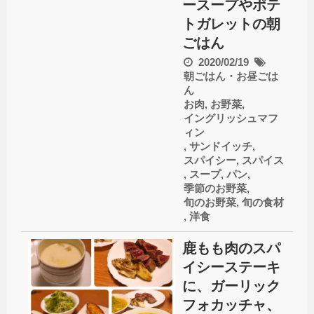
ースープやポテ
トガレットの朝
ごはん
2020/02/19
朝ごはん・お昼ごは
ん
お肉
,
お野菜
,
イングリッシュマフ
ィン
,
サンドイッチ
,
スパイシー
,
スパイス
,
スープ
,
パン
,
季節のお野菜
,
旬のお野菜
,
旬の食材
,
洋食
鹿もも肉のスパ
イシーステーキ
に、ガーリック
フォカッチャ、