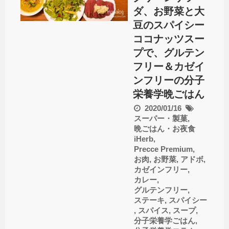
ダ、お野菜と大
豆のスパイシー
ココナッツスー
プで、グルテン
フリー＆カゼイ
ンフリーの分子
栄養学晩ごはん
2020/01/16
スーパー・製菓
,
晩ごはん・お夜食
iHerb
,
Precce Premium
,
お肉
,
お野菜
,
アドボ
,
カゼインフリー
,
カレー
,
グルテンフリー
,
ステーキ
,
スパイシー
,
スパイス
,
スープ
,
分子栄養学ごはん
,