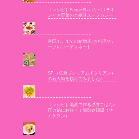
［レシピ］Suage風♪パリパリチキ
ンとお野菜の本格派スープカレー
帝国ホテルでの結婚式♪お料理やテ
ーブルコーディネート
SPI（佐野プレミアムイタリアン）
の新人箱を頼んでみました♪
［レシピ］地黄で作る漢方ごはん♪
圧力鍋にお任せ！簡単参鶏湯（サ
ムゲタン）