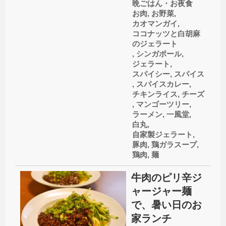
晩ごはん・お夜食
お肉
,
お野菜
,
カオマンガイ
,
ココナッツと白胡麻
のジェラート
,
シンガポール
,
ジェラート
,
スパイシー
,
スパイス
,
スパイスカレー
,
チキンライス
,
チーズ
,
マンゴーツリー
,
ラーメン
,
一風堂
,
白丸
,
自家製ジェラート
,
豚肉
,
鶏ガラスープ
,
鶏肉
,
麺
牛肉のピリ辛ジ
ャージャー麺
で、暑い日のお
家ランチ