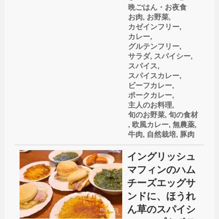
晩ごはん・お夜食
お肉
,
お野菜
,
カゼインフリー
,
カレー
,
グルテンフリー
,
サラダ
,
スパイシー
,
スパイス
,
スパイスカレー
,
ビーフカレー
,
ポークカレー
,
主人のお料理
,
旬のお野菜
,
旬の食材
,
欧風カレー
,
無農薬
,
牛肉
,
自然栽培
,
豚肉
イングリッシュ
マフィンのハム
チーズエッグサ
ンドに、ほうれ
ん草のスパイシ