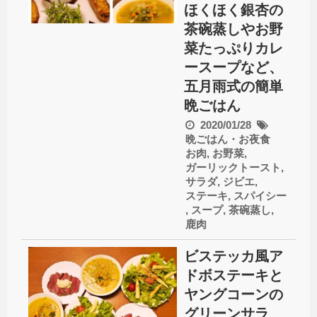
ほくほく銀杏の
茶碗蒸しやお野
菜たっぷりカレ
ースープなど、
五月雨式の簡単
晩ごはん
2020/01/28
晩ごはん・お夜食
お肉
,
お野菜
,
ガーリックトースト
,
サラダ
,
ジビエ
,
ステーキ
,
スパイシー
,
スープ
,
茶碗蒸し
,
鹿肉
ビステッカ風ア
ドボステーキと
ヤングコーンの
グリーンサラ