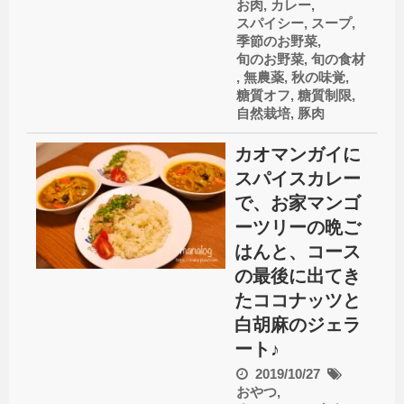
お肉
,
カレー
,
スパイシー
,
スープ
,
季節のお野菜
,
旬のお野菜
,
旬の食材
,
無農薬
,
秋の味覚
,
糖質オフ
,
糖質制限
,
自然栽培
,
豚肉
カオマンガイに
スパイスカレー
で、お家マンゴ
ーツリーの晩ご
はんと、コース
の最後に出てき
たココナッツと
白胡麻のジェラ
ート♪
2019/10/27
おやつ
,