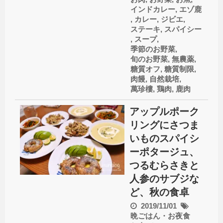
インドカレー
,
エゾ鹿
,
カレー
,
ジビエ
,
ステーキ
,
スパイシー
,
スープ
,
季節のお野菜
,
旬のお野菜
,
無農薬
,
糖質オフ
,
糖質制限
,
肉饅
,
自然栽培
,
萬珍樓
,
鶏肉
,
鹿肉
アップルポーク
リングにさつま
いものスパイシ
ーポタージュ、
つるむらさきと
人参のサブジな
ど、秋の食卓
2019/11/01
晩ごはん・お夜食