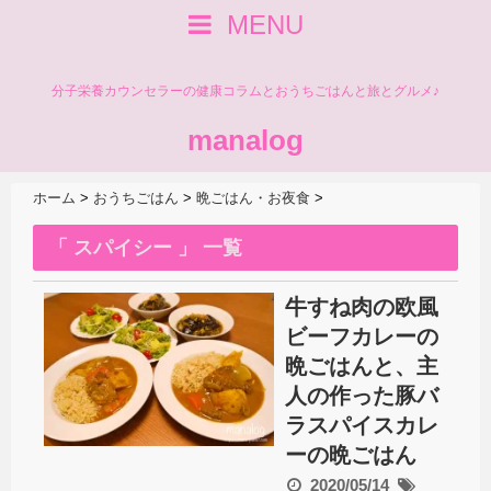
MENU
分子栄養カウンセラーの健康コラムとおうちごはんと旅とグルメ♪
manalog
ホーム
>
おうちごはん
>
晩ごはん・お夜食
>
「 スパイシー 」 一覧
牛すね肉の欧風
ビーフカレーの
晩ごはんと、主
人の作った豚バ
ラスパイスカレ
ーの晩ごはん
2020/05/14