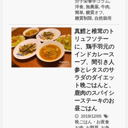
分子栄養学コラム
,
洋食
,
無農薬
,
牛肉
,
簡単
,
糖質オフ
,
糖質制限
,
自然栽培
真鱈と椎茸のト
リュフソテー
に、鶏手羽元の
インドカレース
ープ、間引き人
参とレタスのサ
ラダのダイエッ
ト晩ごはんと、
鹿肉のスパイシ
ーステーキのお
昼ごはん
2019/12/05
晩ごはん・お夜食
お肉
,
お野菜
,
お魚
,