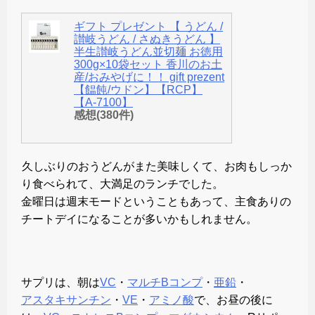
ギフト プレゼント 【 うどん /
讃岐うどん / さぬきうどん 】
半生讃岐うどん並切麺 お徳用
300g×10袋セット 香川のお土
産/おみやげに！！ gift prezent
【饂飩/ウドン】【RCP】
【A-7100】
感想(380件)
久しぶりのおうどんがまた美味しくて、お肉もしっか
り食べられて、大満足のランチでした。
金曜日は週末モードということもあって、主食ありの
チートデイになることが多いかもしれません。
サプリは、朝は
VC
・
マルチ
B
コンプ
・
亜鉛
・
アスタキサンチン
・
VE
・
アミノ酸
で、お昼の後に