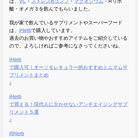
は、
VC
・
ストレス
B
コンプ
・
マグネシウム
・Rリポ
酸・オメガ３を飲んでもらいました。
我が家で飲んでいるサプリメントやスーパーフード
は、
iHerb
で購入しています。
過去のお買い物やおすすめアイテムをご紹介している
ので、よろしければご参考になさってくださいね。
iHerb
で購入可！オーソモレキュラー的おすすめミニマムサ
プリメントまとめ
♪
iHerb
で買える！現代人に欠かせないアンチエイジングサプ
リメント５選
♪
#iHerb