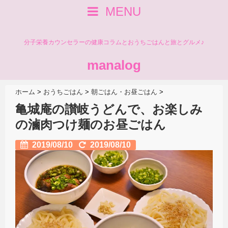
MENU
分子栄養カウンセラーの健康コラムとおうちごはんと旅とグルメ♪
manalog
ホーム
>
おうちごはん
>
朝ごはん・お昼ごはん
>
亀城庵の讃岐うどんで、お楽しみ
の滷肉つけ麺のお昼ごはん
2019/08/10
2019/08/10