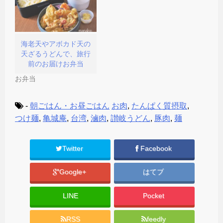
海老天やアボカド天の
天ざるうどんで、旅行
前のお届けお弁当
お弁当
-
朝ごはん・お昼ごはん
お肉
,
たんぱく質摂取
,
つけ麺
,
亀城庵
,
台湾
,
滷肉
,
讃岐うどん
,
豚肉
,
麺
Twitter
Facebook
Google+
はてブ
LINE
Pocket
RSS
feedly