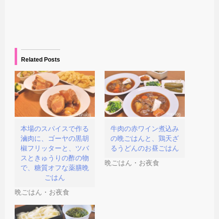
r
る
で
ウ
で
に
リ
ィ
共
は
ン
ン
有
ク
ク
ド
(
リ
を
ウ
新
ッ
送
で
し
ク
信
開
い
し
(
き
ウ
て
新
ま
ィ
く
し
す
Related Posts
ン
だ
い
)
ド
さ
ウ
ウ
い
ィ
で
(
ン
開
新
ド
き
し
ウ
ま
い
で
す
ウ
開
)
ィ
き
ン
ま
ド
す
本場のスパイスで作る
牛肉の赤ワイン煮込み
ウ
)
滷肉に、ゴーヤの黒胡
の晩ごはんと、鶏天ざ
で
開
椒フリッターと、ツバ
るうどんのお昼ごはん
き
スときゅうりの酢の物
ま
晩ごはん・お夜食
す
で、糖質オフな薬膳晩
)
ごはん
晩ごはん・お夜食