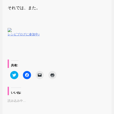
それでは、また。
レシピブログに参加中♪
共有:
ク
F
ク
ク
リ
a
リ
リ
ッ
c
ッ
ッ
ク
e
ク
ク
し
b
し
し
て
o
て
て
いいね:
T
o
友
印
w
k
達
刷
読み込み中…
i
で
に
(
t
共
メ
新
t
有
ー
し
e
す
ル
い