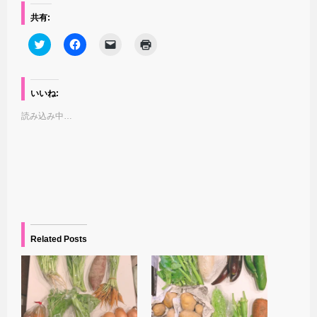
共有:
ク
F
ク
ク
リ
a
リ
リ
ッ
c
ッ
ッ
ク
e
ク
ク
し
b
し
し
て
o
て
て
いいね:
T
o
友
印
w
k
達
刷
読み込み中…
i
で
に
(
t
共
メ
新
t
有
ー
し
e
す
ル
い
r
る
で
ウ
で
に
リ
ィ
共
は
ン
ン
有
ク
ク
ド
(
リ
を
ウ
新
ッ
送
で
し
ク
信
開
い
し
(
き
ウ
て
新
ま
ィ
く
し
す
Related Posts
ン
だ
い
)
ド
さ
ウ
ウ
い
ィ
で
(
ン
開
新
ド
き
し
ウ
ま
い
で
す
ウ
開