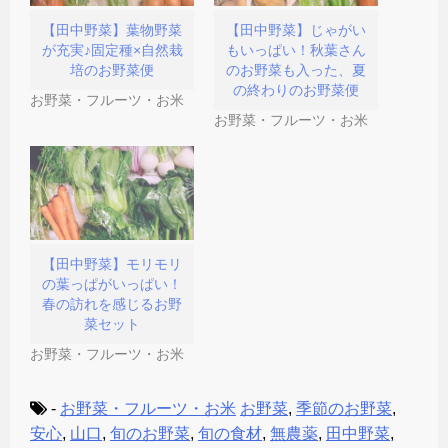
)
ィ
き
ン
ま
ド
す
【田中野菜】葉物野菜
【田中野菜】じゃがい
ウ
)
が充実♪固定種×自然栽
もいっぱい！秋葉さん
で
開
培のお野菜便
のお野菜も入った、夏
き
の終わりのお野菜便
ま
お野菜・フルーツ・お米
す
)
お野菜・フルーツ・お米
【田中野菜】モリモリ
の葉っぱがいっぱい！
春の訪れを感じるお野
菜セット
お野菜・フルーツ・お米
-
お野菜・フルーツ・お米
お野菜
,
季節のお野菜
,
安心
,
山口
,
旬のお野菜
,
旬の食材
,
無農薬
,
田中野菜
,