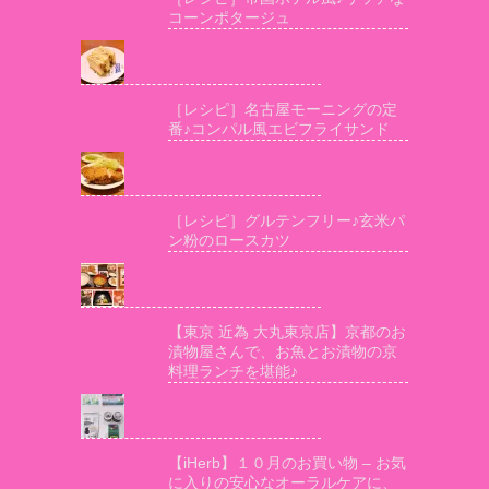
コーンポタージュ
［レシピ］名古屋モーニングの定
番♪コンパル風エビフライサンド
［レシピ］グルテンフリー♪玄米パ
ン粉のロースカツ
【東京 近為 大丸東京店】京都のお
漬物屋さんで、お魚とお漬物の京
料理ランチを堪能♪
【iHerb】１０月のお買い物 – お気
に入りの安心なオーラルケアに、