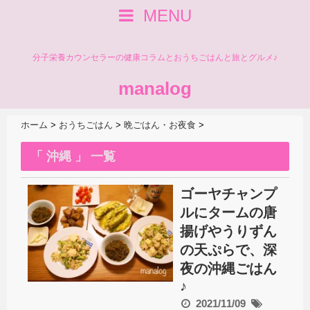
MENU
分子栄養カウンセラーの健康コラムとおうちごはんと旅とグルメ♪
manalog
ホーム
>
おうちごはん
>
晩ごはん・お夜食
>
「 沖縄 」 一覧
ゴーヤチャンプ
ルにタームの唐
揚げやうりずん
の天ぷらで、深
夜の沖縄ごはん
♪
2021/11/09