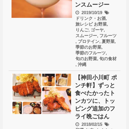
ンスムージー
2019/10/19
ドリンク・お酒
,
旅レシピ
お野菜
,
りんご
,
ゴーヤ
,
スムージー
,
フルーツ
,
プロテイン
,
夏野菜
,
季節のお野菜
,
季節のフルーツ
,
旬のお野菜
,
旬の食材
,
沖縄
【神田小川町 ポ
ンチ軒】ずっと
食べたかったト
ンカツに、トッ
ピング追加のフ
ライ晩ごはん
2018/02/15