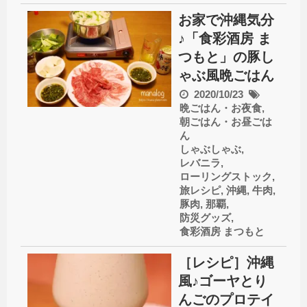
お家で沖縄気分
♪「食彩酒房 ま
つもと」の豚し
ゃぶ風晩ごはん
2020/10/23
晩ごはん・お夜食
,
朝ごはん・お昼ごは
ん
しゃぶしゃぶ
,
レバニラ
,
ローリングストック
,
旅レシピ
,
沖縄
,
牛肉
,
豚肉
,
那覇
,
防災グッズ
,
食彩酒房 まつもと
［レシピ］沖縄
風♪ゴーヤとり
んごのプロテイ