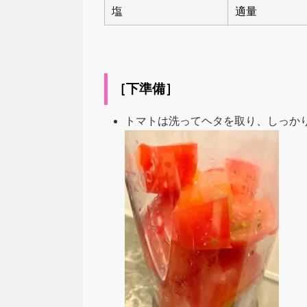
塩
適量
［下準備］
トマトは洗ってヘタを取り、しっか