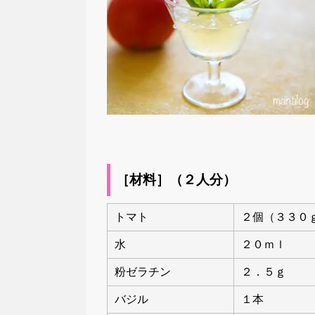
［材料］（２人分）
トマト
２個（３３０
水
２０ｍｌ
粉ゼラチン
２．５ｇ
バジル
１本