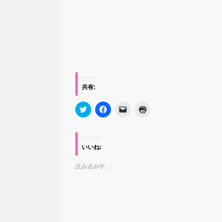
共有:
ク
F
ク
ク
リ
a
リ
リ
ッ
c
ッ
ッ
ク
e
ク
ク
し
b
し
し
て
o
て
て
T
o
友
印
いいね:
w
k
達
刷
i
で
に
(
t
共
メ
新
読み込み中…
t
有
ー
し
e
す
ル
い
r
る
で
ウ
で
に
リ
ィ
共
は
ン
ン
有
ク
ク
ド
(
リ
を
ウ
新
ッ
送
で