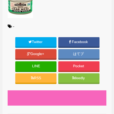
-
Twitter
Facebook
Google+
はてブ
LINE
Pocket
RSS
feedly