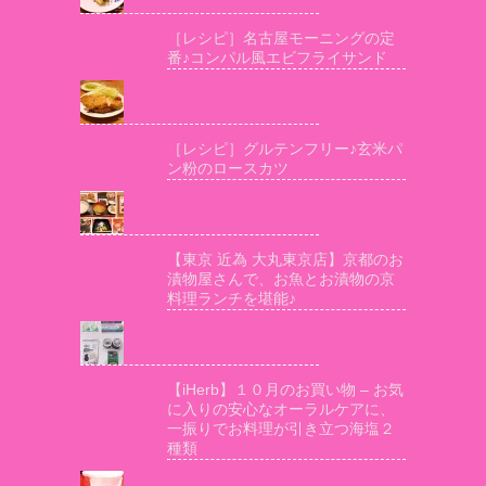
［レシピ］名古屋モーニングの定
番♪コンパル風エビフライサンド
［レシピ］グルテンフリー♪玄米パ
ン粉のロースカツ
【東京 近為 大丸東京店】京都のお
漬物屋さんで、お魚とお漬物の京
料理ランチを堪能♪
【iHerb】１０月のお買い物 – お気
に入りの安心なオーラルケアに、
一振りでお料理が引き立つ海塩２
種類