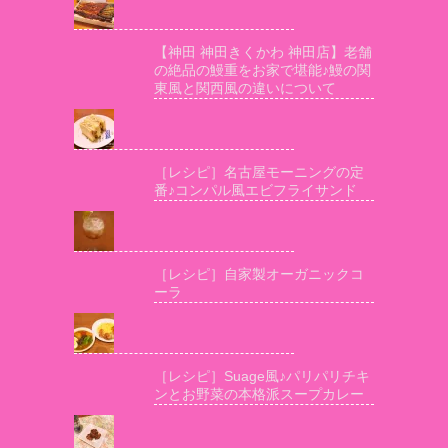
【神田 神田きくかわ 神田店】老舗
の絶品の鰻重をお家で堪能♪鰻の関
東風と関西風の違いについて
［レシピ］名古屋モーニングの定
番♪コンパル風エビフライサンド
［レシピ］自家製オーガニックコ
ーラ
［レシピ］Suage風♪パリパリチキ
ンとお野菜の本格派スープカレー