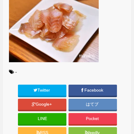
-
Twitter
Facebook
Google+
はてブ
LINE
Pocket
RSS
feedly