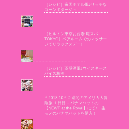
［レシピ］帝国ホテル風♪リッチな
コーンポタージュ
［ヒルトン東京お台場 庵スパ
TOKYO］ペアルームでのマッサー
ジでリラックスデー♪
［レシピ］薬膳酒風♪ウイスキース
パイス梅酒
＊2018.10＊２週間のアメリカ大冒
険旅 １日目 – パナマハットの
【NEWT at the Royal】にて♪一生
モノのパナマハットを購入！