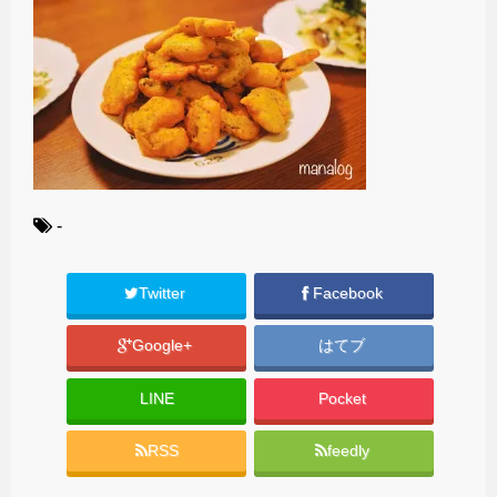
-
Twitter
Facebook
Google+
はてブ
LINE
Pocket
RSS
feedly