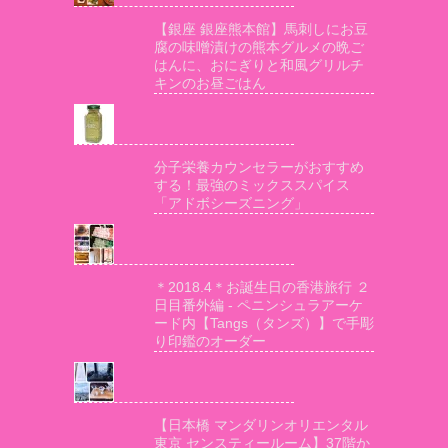
【銀座 銀座熊本館】馬刺しにお豆
腐の味噌漬けの熊本グルメの晩ご
はんに、おにぎりと和風グリルチ
キンのお昼ごはん
分子栄養カウンセラーがおすすめ
する！最強のミックススパイス
「アドボシーズニング」
＊2018.4＊お誕生日の香港旅行 ２
日目番外編 - ペニンシュラアーケ
ード内【Tangs（タンズ）】で手彫
り印鑑のオーダー
【日本橋 マンダリンオリエンタル
東京 センスティールーム】37階か