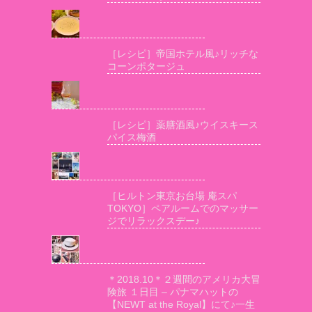
［レシピ］帝国ホテル風♪リッチな
コーンポタージュ
［レシピ］薬膳酒風♪ウイスキース
パイス梅酒
［ヒルトン東京お台場 庵スパ
TOKYO］ペアルームでのマッサー
ジでリラックスデー♪
＊2018.10＊２週間のアメリカ大冒
険旅 １日目 – パナマハットの
【NEWT at the Royal】にて♪一生