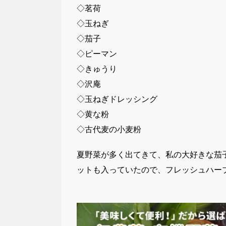
◇茗荷
◇玉ねぎ
◇茄子
◇ピーマン
◇きゅうり
◇沢庵
◇玉ねぎドレッシング
◇黄な粉
◇古代麦の小麦粉
夏野菜が多く出てきて、私の大好きな茄
ットも入っていたので、フレッシュハー