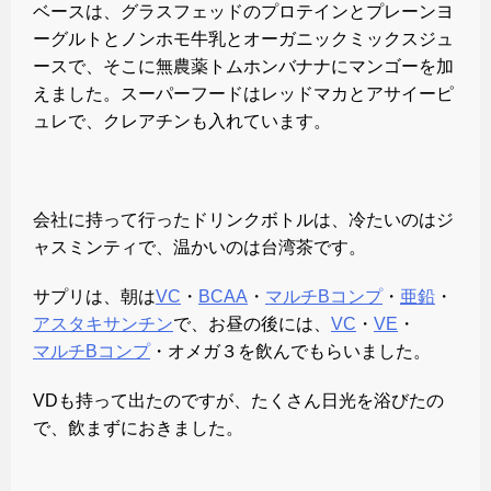
ベースは、グラスフェッドのプロテインとプレーンヨ
ーグルトとノンホモ牛乳とオーガニックミックスジュ
ースで、そこに無農薬トムホンバナナにマンゴーを加
えました。スーパーフードはレッドマカとアサイーピ
ュレで、クレアチンも入れています。
会社に持って行ったドリンクボトルは、冷たいのはジ
ャスミンティで、温かいのは台湾茶です。
サプリは、朝は
VC
・
BCAA
・
マルチBコンプ
・
亜鉛
・
アスタキサンチン
で、お昼の後には、
VC
・
VE
・
マルチBコンプ
・オメガ３を飲んでもらいました。
VDも持って出たのですが、たくさん日光を浴びたの
で、飲まずにおきました。