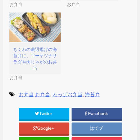
)
お弁当
お弁当
ちくわの磯辺揚げの海
苔弁に、ゴーヤツナサ
ラダや肉じゃがのお弁
当
お弁当
-
お弁当
お弁当
,
わっぱお弁当
,
海苔弁
Twitter
Facebook
Google+
はてブ