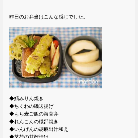
昨日のお弁当はこんな感じでした。
◆鯖みりん焼き
◆ちくわの磯辺揚げ
◆もち麦ご飯の海苔弁
◆れんこんの磯部焼き
◆いんげんの胡麻出汁和え
◆茗荷の甘酢漬け