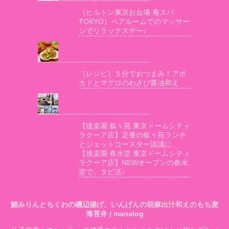
［ヒルトン東京お台場 庵スパ
TOKYO］ペアルームでのマッサー
ジでリラックスデー♪
［レシピ］５分でおつまみ！アボ
カドとマグロのわさび醤油和え
【後楽園 叙々苑 東京ドームシティ
ラクーア店】定番の叙々苑ランチ
とジェットコースター談議に、
【後楽園 春水堂 東京ドームシティ
ラクーア店】NEWオープンの春水
堂で、タピ活♪
鯖みりんとちくわの磯辺揚げ、いんげんの胡麻出汁和えのもち麦
海苔弁 | manalog