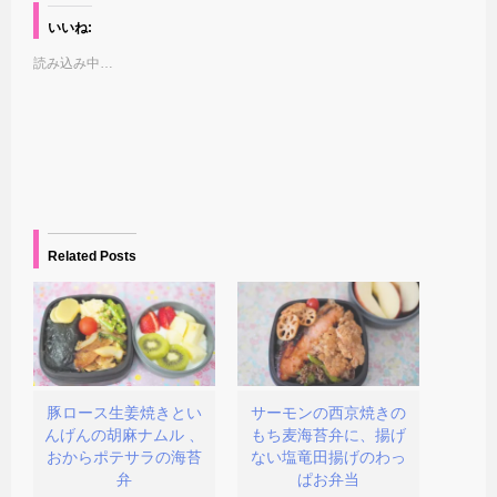
し
b
し
し
て
o
て
て
いいね:
T
o
友
印
w
k
達
刷
読み込み中…
i
で
に
(
t
共
メ
新
t
有
ー
し
e
す
ル
い
r
る
で
ウ
で
に
リ
ィ
共
は
ン
ン
有
ク
ク
ド
(
リ
を
ウ
新
ッ
送
で
し
ク
信
開
い
し
(
き
ウ
て
新
ま
ィ
く
し
す
Related Posts
ン
だ
い
)
ド
さ
ウ
ウ
い
ィ
で
(
ン
開
新
ド
き
し
ウ
ま
い
で
す
ウ
開
)
ィ
き
ン
ま
ド
す
豚ロース生姜焼きとい
サーモンの西京焼きの
ウ
)
んげんの胡麻ナムル 、
もち麦海苔弁に、揚げ
で
開
おからポテサラの海苔
ない塩竜田揚げのわっ
き
弁
ぱお弁当
ま
す