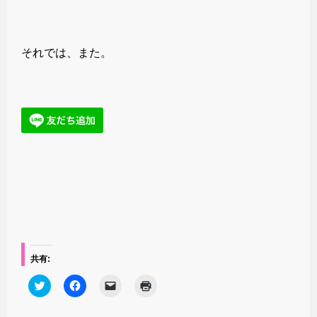
それでは、また。
共有:
ク
F
ク
ク
リ
a
リ
リ
ッ
c
ッ
ッ
ク
e
ク
ク