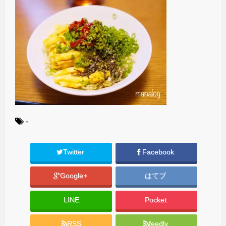
-
Twitter
Facebook
Google+
はてブ
LINE
Pocket
RSS
feedly