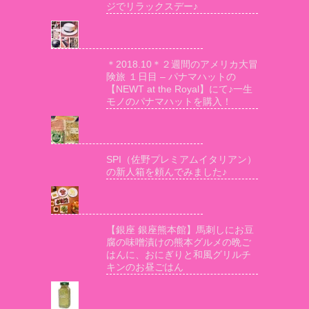
ジでリラックスデー♪
＊2018.10＊２週間のアメリカ大冒
険旅 １日目 – パナマハットの
【NEWT at the Royal】にて♪一生
モノのパナマハットを購入！
SPI（佐野プレミアムイタリアン）
の新人箱を頼んでみました♪
【銀座 銀座熊本館】馬刺しにお豆
腐の味噌漬けの熊本グルメの晩ご
はんに、おにぎりと和風グリルチ
キンのお昼ごはん