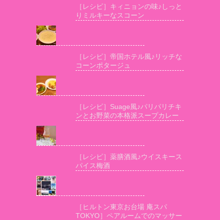
［レシピ］キィニョンの味♪しっと
りミルキーなスコーン
［レシピ］帝国ホテル風♪リッチな
コーンポタージュ
［レシピ］Suage風♪パリパリチキ
ンとお野菜の本格派スープカレー
［レシピ］薬膳酒風♪ウイスキース
パイス梅酒
［ヒルトン東京お台場 庵スパ
TOKYO］ペアルームでのマッサー