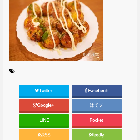
-
Twitter
Facebook
Google+
はてブ
LINE
Pocket
RSS
feedly