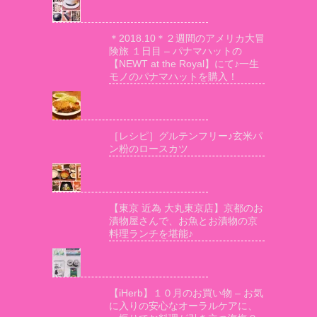
＊2018.10＊２週間のアメリカ大冒
険旅 １日目 – パナマハットの
【NEWT at the Royal】にて♪一生
モノのパナマハットを購入！
［レシピ］グルテンフリー♪玄米パ
ン粉のロースカツ
【東京 近為 大丸東京店】京都のお
漬物屋さんで、お魚とお漬物の京
料理ランチを堪能♪
【iHerb】１０月のお買い物 – お気
に入りの安心なオーラルケアに、