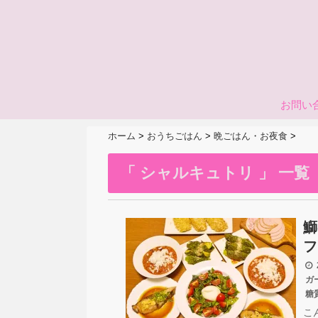
お問い
ホーム
>
おうちごはん
>
晩ごはん・お夜食
>
「 シャルキュトリ 」 一覧
鰤
フ
2
ガ
糖
こ