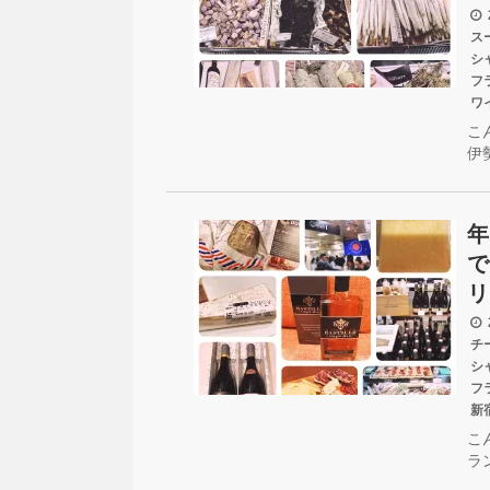
2
ス
シ
フ
ワ
こ
伊
年
で
リ
2
チ
シ
フ
新
こ
ラ