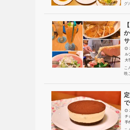
グ
【
か
サ
2
ル
大
こ
晩
定
で
2
チ
手
こ