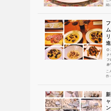
緒
フ
ム
リ
進
2
ク
フ
赤
こ
作
新
ャ
ン