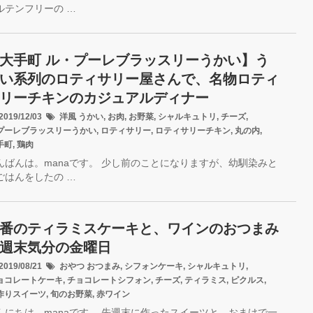
ルテンフリーの …
大手町 ル・プーレブラッスリーうかい】う
い系列のロティサリー屋さんで、名物ロティ
リーチキンのカジュアルディナー
019/12/03
洋風
うかい
,
お肉
,
お野菜
,
シャルキュトリ
,
チーズ
,
プーレブラッスリーうかい
,
ロティサリー
,
ロティサリーチキン
,
丸の内
,
手町
,
鶏肉
んばんは。manaです。 少し前のことになりますが、幼馴染みと
ごはんをしたの …
番のティラミスケーキと、ワインのおつまみ
週末気分の金曜日
019/08/21
おやつ
おつまみ
,
シフォンケーキ
,
シャルキュトリ
,
ョコレートケーキ
,
チョコレートシフォン
,
チーズ
,
ティラミス
,
ピクルス
,
作りスイーツ
,
旬のお野菜
,
赤ワイン
んにちは。manaです。 先週末に作ったスイーツと、おまけで一