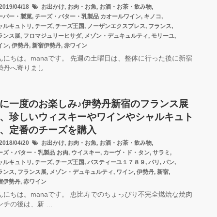
019/04/18
お出かけ
,
お肉・お魚
,
お酒・お茶・飲み物
,
ーパー・製菓
,
チーズ・バター・乳製品
カオールワイン
,
キノコ
,
ャルキュトリ
,
チーズ
,
チーズ王国
,
ノーザンエクスプレス
,
フランス
,
ランス展
,
フロマジュリーヒサダ
,
メゾン・デュキュルティ
,
モリーユ
,
イン
,
伊勢丹
,
新宿伊勢丹
,
赤ワイン
んにちは。manaです。 先週の土曜日は、整体に行った後に新宿
勢丹へ寄りまし …
に一度のお楽しみ♪伊勢丹新宿のフランス展
、珍しいウィスキーやワインやシャルキュト
、定番のチーズを購入
018/04/20
お出かけ
,
お肉・お魚
,
お酒・お茶・飲み物
,
ーズ・バター・乳製品
お肉
,
ウイスキー
,
カーヴ・ド・タン
,
サラミ
,
ャルキュトリ
,
チーズ
,
チーズ王国
,
バスティーユ１７８９
,
パリ
,
パン
,
ランス
,
フランス展
,
メゾン・デュキュルティ
,
ワイン
,
伊勢丹
,
新宿
,
宿伊勢丹
,
赤ワイン
んにちは。manaです。 恵比寿でのちょっぴり不完全燃焼な焼肉
ンチの後は、新 …