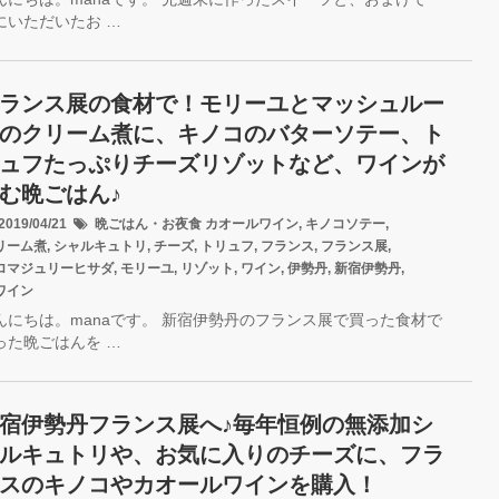
にいただいたお …
ランス展の食材で！モリーユとマッシュルー
のクリーム煮に、キノコのバターソテー、ト
ュフたっぷりチーズリゾットなど、ワインが
む晩ごはん♪
019/04/21
晩ごはん・お夜食
カオールワイン
,
キノコソテー
,
リーム煮
,
シャルキュトリ
,
チーズ
,
トリュフ
,
フランス
,
フランス展
,
ロマジュリーヒサダ
,
モリーユ
,
リゾット
,
ワイン
,
伊勢丹
,
新宿伊勢丹
,
ワイン
んにちは。manaです。 新宿伊勢丹のフランス展で買った食材で
った晩ごはんを …
宿伊勢丹フランス展へ♪毎年恒例の無添加シ
ルキュトリや、お気に入りのチーズに、フラ
スのキノコやカオールワインを購入！