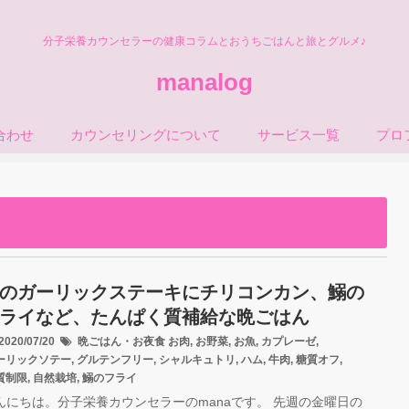
分子栄養カウンセラーの健康コラムとおうちごはんと旅とグルメ♪
manalog
合わせ
カウンセリングについて
サービス一覧
プロ
のガーリックステーキにチリコンカン、鰯の
ライなど、たんぱく質補給な晩ごはん
020/07/20
晩ごはん・お夜食
お肉
,
お野菜
,
お魚
,
カプレーゼ
,
ーリックソテー
,
グルテンフリー
,
シャルキュトリ
,
ハム
,
牛肉
,
糖質オフ
,
質制限
,
自然栽培
,
鰯のフライ
んにちは。分子栄養カウンセラーのmanaです。 先週の金曜日の