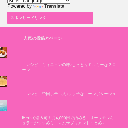
Powered by
Translate
スポンサードリンク
人気の投稿とページ
［レシピ］キィニョンの味♪しっとりミルキーなスコ
ーン
［レシピ］帝国ホテル風♪リッチなコーンポタージュ
iHerbで購入可！月4,000円で始める、オーソモレキ
ュラーおすすめミニマムサプリメントまとめ♪