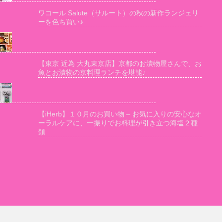
ワコール Salute（サルート）の秋の新作ランジェリ
ーを色ち買い♪
【東京 近為 大丸東京店】京都のお漬物屋さんで、お
魚とお漬物の京料理ランチを堪能♪
【iHerb】１０月のお買い物 – お気に入りの安心なオ
ーラルケアに、一振りでお料理が引き立つ海塩２種
類