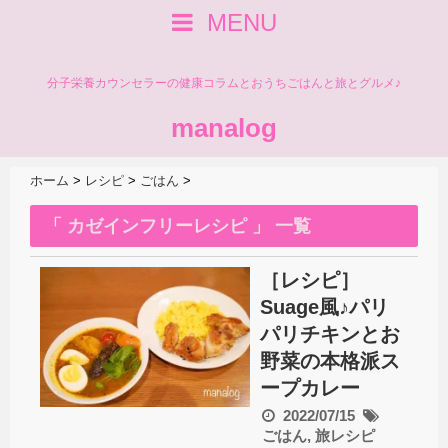
MENU
分子栄養カウンセラーの健康コラムとおうちごはんと旅とグルメ♪
manalog
ホーム
>
レシピ
>
ごはん
>
「 カゼインフリーレシピ 」 一覧
［レシピ］
Suage風♪パリ
パリチキンとお
野菜の本格派ス
ープカレー
2022/07/15
ごはん
,
旅レシピ