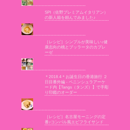
SPI（佐野プレミアムイタリアン）
の新人箱を頼んでみました♪
［レシピ］シンプルが美味しい♪健
康志向の桃とブッラータのカプレ
ーゼ
＊2018.4＊お誕生日の香港旅行 ２
日目番外編 - ペニンシュラアーケ
ード内【Tangs（タンズ）】で手彫
り印鑑のオーダー
［レシピ］名古屋モーニングの定
番♪コンパル風エビフライサンド