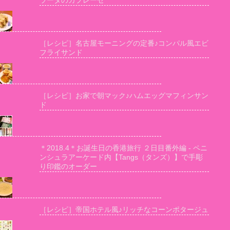
ラータのカプレーゼ
［レシピ］名古屋モーニングの定番♪コンパル風エビ
フライサンド
［レシピ］お家で朝マック♪ハムエッグマフィンサン
ド
＊2018.4＊お誕生日の香港旅行 ２日目番外編 - ペニ
ンシュラアーケード内【Tangs（タンズ）】で手彫
り印鑑のオーダー
［レシピ］帝国ホテル風♪リッチなコーンポタージュ