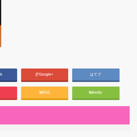
ok
Google+
はてブ
RSS
feedly