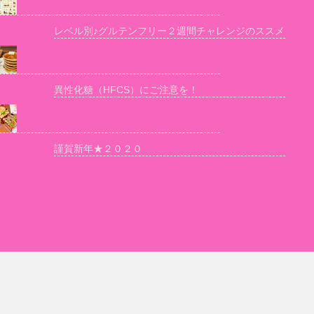
レベル別♪グルテンフリー２週間チャレンジのススメ
異性化糖（HFCS）にご注意を！
謹賀新年★２０２０