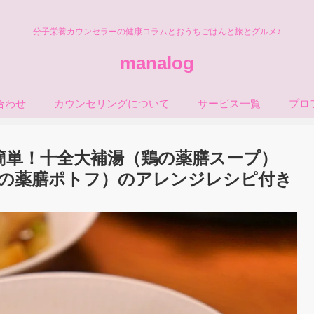
分子栄養カウンセラーの健康コラムとおうちごはんと旅とグルメ♪
manalog
合わせ
カウンセリングについて
サービス一覧
プロ
簡単！十全大補湯（鶏の薬膳スープ）
の薬膳ポトフ）のアレンジレシピ付き