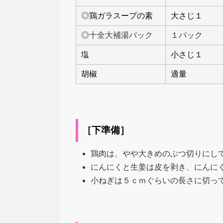
◎
鶏ガラスープの素
大さじ１
◎十全大補湯パック
１パック
塩
小さじ１
胡椒
適量
［下準備］
鶏肉は、やや大きめのぶつ切りにし
にんにくと生姜は皮を剥き、にんに
小ねぎは５ｃｍぐらいの長さに切っ