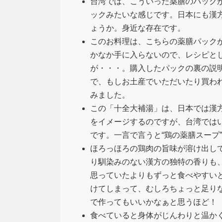
台湾では、こういった薬膳のパック
ックみたいな感じです。日本にも漢
ょうか。身近な存在です。
このお料理は、こちらの薬膳パック
かなか手に入らないので、レシピと
が・・・。購入したパックの裏の説
で、もしお土産でいただいたり買わ
みました。
この「十全大補湯」は、日本では漢
をイメージするのですが、台湾では
です。一言で言うと“鶏の薬膳スープ”
ほろっほろの鶏肉の旨味が溶け出し
り馴染みのない漢方の独特の香りも
思っていたよりもずっと食べやすい
けてしまって、むしろちょっと足り
で作ってもいいかなぁと思うほど！
食べていると身体がじんわりと温か