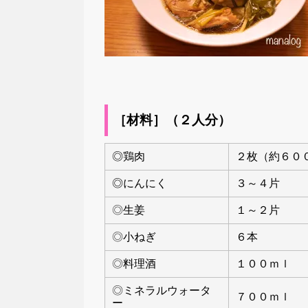
［材料］（２人分）
◎鶏肉
２枚（約６０
◎にんにく
３～４片
◎
生姜
１～２片
◎
小ねぎ
６本
◎
料理酒
１００ｍｌ
◎
ミネラルウォータ
７００ｍｌ
ー