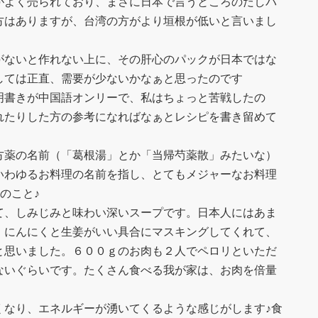
がよく売られており、まさに日本で言うところのだしパ
方はありますが、台湾の方がより垣根が低いと言いまし
がないと作れない上に、その肝心のパックが日本ではな
しては正直、需要が少ないかなぁと思ったのです
明書きが中国語オンリーで、私はちょっと苦戦したの
れたりした方の参考になればなぁとレシピを書き留めて
方薬の名前（「葛根湯」とか「当帰芍薬散」みたいな）
いわゆるお料理の名前を指し、とてもメジャーなお料理
のこと♪
て、しみじみと味わい深いスープです。日本人にはあま
、にんにくと生姜がいい具合にマスキングしてくれて、
と思いました。６００ｇのお肉も２人でペロリといただ
ないぐらいです。たくさん食べる我が家は、お肉を倍量
くなり、エネルギーが湧いてくるような感じがします♪食