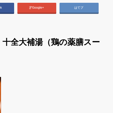
ok
Google+
はてブ
！十全大補湯（鶏の薬膳スー