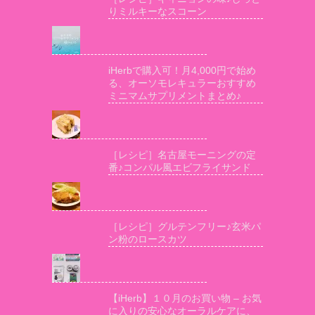
りミルキーなスコーン
iHerbで購入可！月4,000円で始め
る、オーソモレキュラーおすすめ
ミニマムサプリメントまとめ♪
［レシピ］名古屋モーニングの定
番♪コンパル風エビフライサンド
［レシピ］グルテンフリー♪玄米パ
ン粉のロースカツ
【iHerb】１０月のお買い物 – お気
に入りの安心なオーラルケアに、