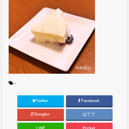
-
Twitter
Facebook
Google+
はてブ
LINE
Pocket