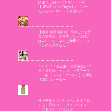
険旅 １日目 – パナマハットの
【NEWT at the Royal】にて♪一生
モノのパナマハットを購入！
【銀座 銀座熊本館】馬刺しにお豆
腐の味噌漬けの熊本グルメの晩ご
はんに、おにぎりと和風グリルチ
キンのお昼ごはん
＊2018.4＊お誕生日の香港旅行 ２
日目番外編 - ペニンシュラアーケ
ード内【Tangs（タンズ）】で手彫
り印鑑のオーダー
分子栄養カウンセラーがおすすめ
する！最強のミックススパイス
「アドボシーズニング」