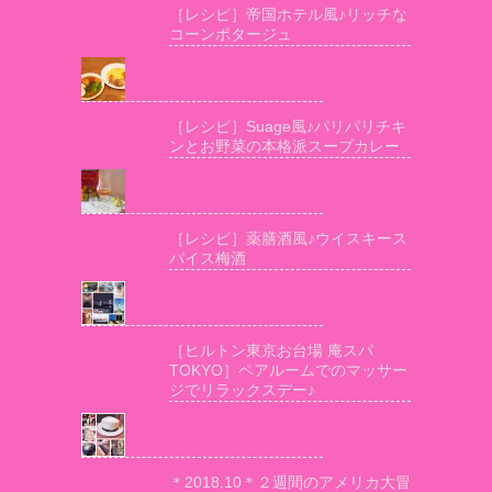
［レシピ］帝国ホテル風♪リッチな
コーンポタージュ
［レシピ］Suage風♪パリパリチキ
ンとお野菜の本格派スープカレー
［レシピ］薬膳酒風♪ウイスキース
パイス梅酒
［ヒルトン東京お台場 庵スパ
TOKYO］ペアルームでのマッサー
ジでリラックスデー♪
＊2018.10＊２週間のアメリカ大冒