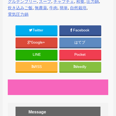
グルテンフリー
,
スープ
,
チャプチェ
,
和食
,
圧力鍋
,
炊き込みご飯
,
無農薬
,
牛肉
,
簡単
,
自然栽培
,
電気圧力鍋
Twitter
Facebook
Google+
はてブ
LINE
Pocket
RSS
feedly
Message