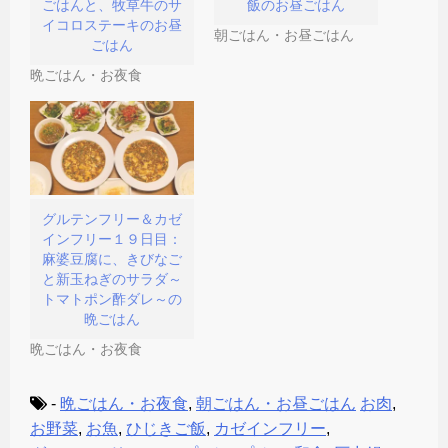
ごはんと、牧草牛のサ
飯のお昼ごはん
ま
す
イコロステーキのお昼
)
朝ごはん・お昼ごはん
ごはん
晩ごはん・お夜食
グルテンフリー＆カゼ
インフリー１９日目：
麻婆豆腐に、きびなご
と新玉ねぎのサラダ～
トマトポン酢ダレ～の
晩ごはん
晩ごはん・お夜食
-
晩ごはん・お夜食
,
朝ごはん・お昼ごはん
お肉
,
お野菜
,
お魚
,
ひじきご飯
,
カゼインフリー
,