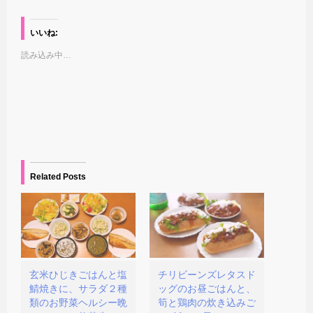
ッ
c
ッ
ッ
ク
e
ク
ク
し
b
し
し
て
o
て
て
いいね:
T
o
友
印
w
k
達
刷
読み込み中…
i
で
に
(
t
共
メ
新
t
有
ー
し
e
す
ル
い
r
る
で
ウ
で
に
リ
ィ
共
は
ン
ン
有
ク
ク
ド
(
リ
を
ウ
新
ッ
送
で
し
ク
信
開
い
し
(
き
ウ
て
新
ま
ィ
く
し
す
Related Posts
ン
だ
い
)
ド
さ
ウ
ウ
い
ィ
で
(
ン
開
新
ド
き
し
ウ
ま
い
で
す
ウ
開
)
ィ
き
ン
ま
ド
す
玄米ひじきごはんと塩
チリビーンズレタスド
ウ
)
鯖焼きに、サラダ２種
ッグのお昼ごはんと、
で
開
類のお野菜ヘルシー晩
筍と鶏肉の炊き込みご
き