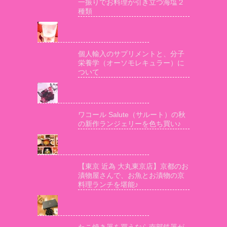
一振りでお料理が引き立つ海塩２
種類
個人輸入のサプリメントと、分子
栄養学（オーソモレキュラー）に
ついて
ワコール Salute（サルート）の秋
の新作ランジェリーを色ち買い♪
【東京 近為 大丸東京店】京都のお
漬物屋さんで、お魚とお漬物の京
料理ランチを堪能♪
たこ焼き器を買うなら南部鉄器が