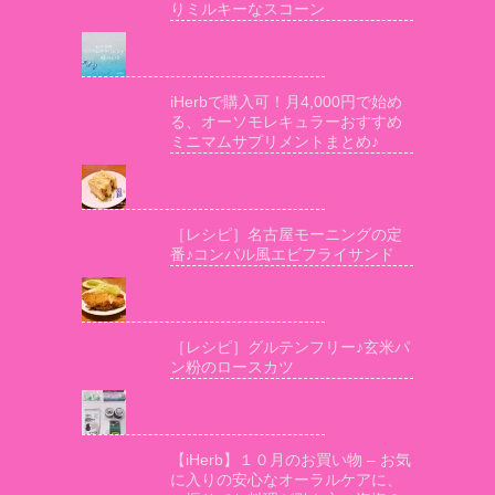
りミルキーなスコーン
iHerbで購入可！月4,000円で始め
る、オーソモレキュラーおすすめ
ミニマムサプリメントまとめ♪
［レシピ］名古屋モーニングの定
番♪コンパル風エビフライサンド
［レシピ］グルテンフリー♪玄米パ
ン粉のロースカツ
【iHerb】１０月のお買い物 – お気
に入りの安心なオーラルケアに、