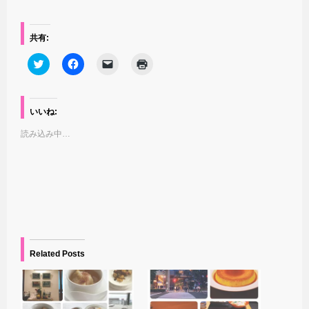
共有:
ク
F
ク
ク
リ
a
リ
リ
ッ
c
ッ
ッ
ク
e
ク
ク
し
b
し
し
て
o
て
て
いいね:
T
o
友
印
w
k
達
刷
読み込み中…
i
で
に
(
t
共
メ
新
t
有
ー
し
e
す
ル
い
r
る
で
ウ
で
に
リ
ィ
共
は
ン
ン
有
ク
ク
ド
(
リ
を
ウ
新
ッ
送
で
し
ク
信
開
い
し
(
き
ウ
て
新
ま
ィ
く
し
す
Related Posts
ン
だ
い
)
ド
さ
ウ
ウ
い
ィ
で
(
ン
開
新
ド
き
し
ウ