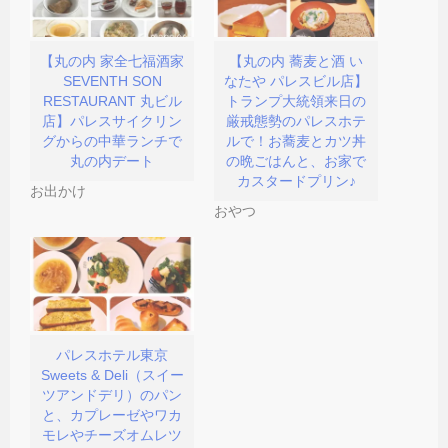
ま
い
で
す
ウ
開
)
ィ
き
ン
ま
ド
す
【丸の内 家全七福酒家
【丸の内 蕎麦と酒 い
ウ
)
SEVENTH SON
なたや パレスビル店】
で
開
RESTAURANT 丸ビル
トランプ大統領来日の
き
店】パレスサイクリン
厳戒態勢のパレスホテ
ま
す
グからの中華ランチで
ルで！お蕎麦とカツ丼
)
丸の内デート
の晩ごはんと、お家で
カスタードプリン♪
お出かけ
おやつ
パレスホテル東京
Sweets & Deli（スイー
ツアンドデリ）のパン
と、カプレーゼやワカ
モレやチーズオムレツ