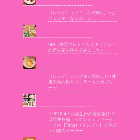
［レシピ］キィニョンの味♪しっと
りミルキーなスコーン
SPI（佐野プレミアムイタリアン）
の新人箱を頼んでみました♪
［レシピ］シンプルが美味しい♪健
康志向の桃とブッラータのカプレ
ーゼ
＊2018.4＊お誕生日の香港旅行 ２
日目番外編 - ペニンシュラアーケ
ード内【Tangs（タンズ）】で手彫
り印鑑のオーダー