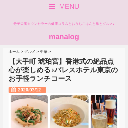
MENU
分子栄養カウンセラーの健康コラムとおうちごはんと旅とグルメ♪
manalog
ホーム
>
グルメ
>
中華
>
【大手町 琥珀宮】香港式の絶品点
心が楽しめる♪パレスホテル東京の
お手軽ランチコース
2020/03/12