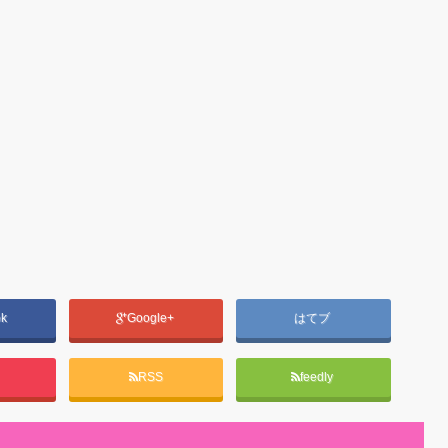
ok
Google+
はてブ
RSS
feedly