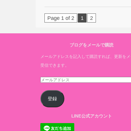
Page 1 of 2
1
2
ブログをメールで購読
メールアドレスを記入して購読すれば、更新をメ
受信できます。
メ
ー
ル
登録
ア
ド
LINE公式アカウント
レ