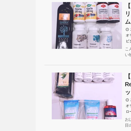
【
リ
ム
2
オ
ビ
こ
い
【
R
ッ
2
オ
ロ
お
目