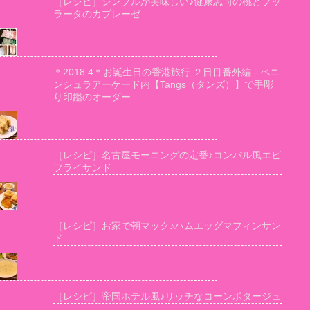
［レシピ］シンプルが美味しい♪健康志向の桃とブッ
ラータのカプレーゼ
＊2018.4＊お誕生日の香港旅行 ２日目番外編 - ペニ
ンシュラアーケード内【Tangs（タンズ）】で手彫
り印鑑のオーダー
［レシピ］名古屋モーニングの定番♪コンパル風エビ
フライサンド
［レシピ］お家で朝マック♪ハムエッグマフィンサン
ド
［レシピ］帝国ホテル風♪リッチなコーンポタージュ