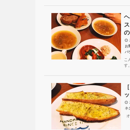
ヘ
ス
の
2
お
バ
こ
す
［
ッ
2
ネ
オ