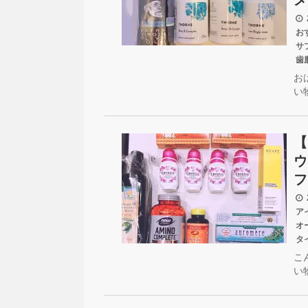
メ
2
お
サ
歯
お
い
【
ウ
フ
2
ア
オ
タ
こ
い