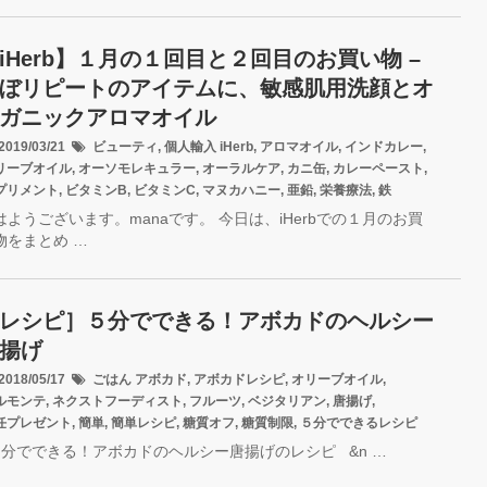
iHerb】１月の１回目と２回目のお買い物 –
ぼリピートのアイテムに、敏感肌用洗顔とオ
ガニックアロマオイル
019/03/21
ビューティ
,
個人輸入
iHerb
,
アロマオイル
,
インドカレー
,
リーブオイル
,
オーソモレキュラー
,
オーラルケア
,
カニ缶
,
カレーペースト
,
プリメント
,
ビタミンB
,
ビタミンC
,
マヌカハニー
,
亜鉛
,
栄養療法
,
鉄
はようございます。manaです。 今日は、iHerbでの１月のお買
物をまとめ …
レシピ］５分でできる！アボカドのヘルシー
揚げ
018/05/17
ごはん
アボカド
,
アボカドレシピ
,
オリーブオイル
,
ルモンテ
,
ネクストフーディスト
,
フルーツ
,
ベジタリアン
,
唐揚げ
,
任プレゼント
,
簡単
,
簡単レシピ
,
糖質オフ
,
糖質制限
,
５分でできるレシピ
分でできる！アボカドのヘルシー唐揚げのレシピ &n …