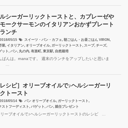
ルシーガーリックトーストと、カプレーゼや
モークサーモンのイタリアンおかずプレート
ランチ
018/05/15
スイーツ・パン・カフェ
,
朝ごはん・お昼ごはん
VIRON
,
野菜
,
イタリアン
,
オリーブオイル
,
ガーリックトースト
,
スープ
,
チーズ
,
ゲット
,
パン
,
丸の内
,
有楽町
,
東京駅
,
自然栽培
んばんは。manaです。 週末のランチをアップしたいと思いま
。 …
レシピ］オリーブオイルで♪ヘルシーガーリ
クトースト
018/05/14
パン
オリーブオイル
,
ガーリックトースト
,
クストフーディスト
,
バゲット
,
パン
,
就任プレゼント
リーブオイルで♪ヘルシーガーリックトーストのレシピ …