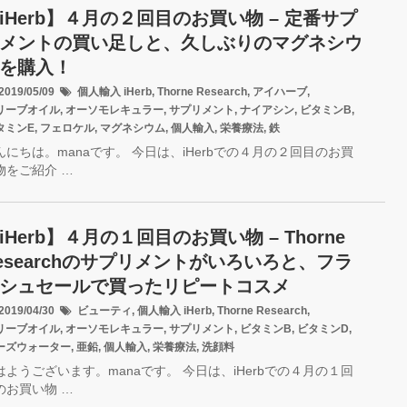
iHerb】４月の２回目のお買い物 – 定番サプ
メントの買い足しと、久しぶりのマグネシウ
を購入！
019/05/09
個人輸入
iHerb
,
Thorne Research
,
アイハーブ
,
リーブオイル
,
オーソモレキュラー
,
サプリメント
,
ナイアシン
,
ビタミンB
,
タミンE
,
フェロケル
,
マグネシウム
,
個人輸入
,
栄養療法
,
鉄
んにちは。manaです。 今日は、iHerbでの４月の２回目のお買
物をご紹介 …
iHerb】４月の１回目のお買い物 – Thorne
esearchのサプリメントがいろいろと、フラ
シュセールで買ったリピートコスメ
019/04/30
ビューティ
,
個人輸入
iHerb
,
Thorne Research
,
リーブオイル
,
オーソモレキュラー
,
サプリメント
,
ビタミンB
,
ビタミンD
,
ーズウォーター
,
亜鉛
,
個人輸入
,
栄養療法
,
洗顔料
はようございます。manaです。 今日は、iHerbでの４月の１回
のお買い物 …