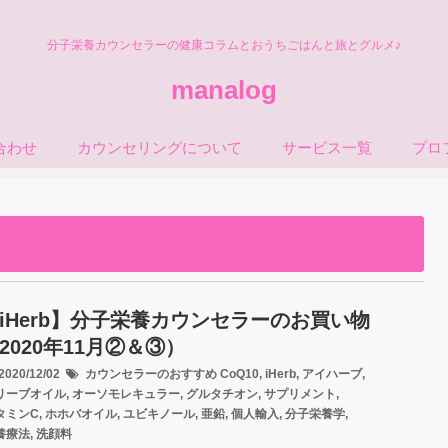
分子栄養カウンセラーの健康コラムとおうちごはんと旅とグルメ♪
manalog
合わせ
カウンセリングについて
サービス一覧
プロ
iHerb】分子栄養カウンセラーのお買い物
2020年11月②＆③）
020/12/02
カウンセラーのおすすめ
CoQ10
,
iHerb
,
アイハーブ
,
リーブオイル
,
オーソモレキュラー
,
グルタチオン
,
サプリメント
,
タミンC
,
ホホバオイル
,
ユビキノール
,
亜鉛
,
個人輸入
,
分子栄養学
,
養療法
,
洗顔料