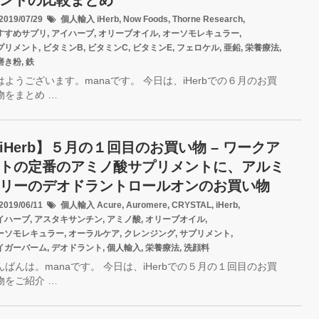
ントの比較まとめ
019/07/29
個人輸入
iHerb
,
Now Foods
,
Thorne Research
,
すすめサプリ
,
アイハーブ
,
オリーブオイル
,
オーソモレキュラー
,
プリメント
,
ビタミンB
,
ビタミンC
,
ビタミンE
,
フェロケル
,
亜鉛
,
栄養療法
,
磨き粉
,
鉄
はようございます。manaです。 今日は、iHerbでの６月のお買
物をまとめ …
iHerb】５月の１回目のお買い物 – ワークア
トの定番のアミノ酸サプリメントに、アルミ
リーのデオドラントロールオンのお買い物
019/06/11
個人輸入
Acure
,
Auromere
,
CRYSTAL
,
iHerb
,
イハーブ
,
アスタキサンチン
,
アミノ酸
,
オリーブオイル
,
ーソモレキュラー
,
オーラルケア
,
クレンジング
,
サプリメント
,
イガーバーム
,
デオドラント
,
個人輸入
,
栄養療法
,
洗顔料
んばんは。manaです。 今日は、iHerbでの５月の１回目のお買
物をご紹介 …