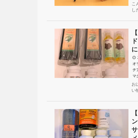
こ
し
【
ド
に
2
オ
チ
マ
お
い
【
ン
サ