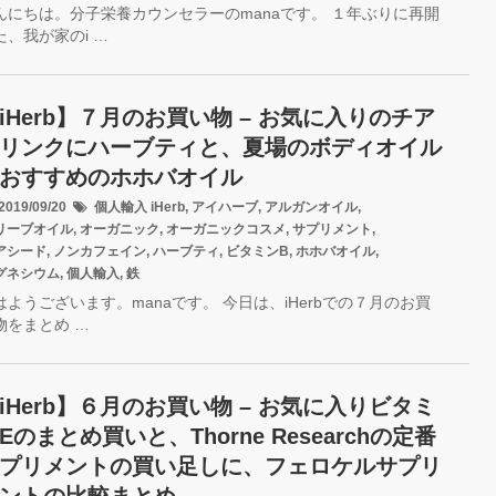
んにちは。分子栄養カウンセラーのmanaです。 １年ぶりに再開
た、我が家のi …
iHerb】７月のお買い物 – お気に入りのチア
リンクにハーブティと、夏場のボディオイル
おすすめのホホバオイル
019/09/20
個人輸入
iHerb
,
アイハーブ
,
アルガンオイル
,
リーブオイル
,
オーガニック
,
オーガニックコスメ
,
サプリメント
,
アシード
,
ノンカフェイン
,
ハーブティ
,
ビタミンB
,
ホホバオイル
,
グネシウム
,
個人輸入
,
鉄
はようございます。manaです。 今日は、iHerbでの７月のお買
物をまとめ …
iHerb】６月のお買い物 – お気に入りビタミ
Eのまとめ買いと、Thorne Researchの定番
プリメントの買い足しに、フェロケルサプリ