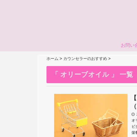
お問い
ホーム
>
カウンセラーのおすすめ
>
「 オリーブオイル 」 一覧
【
（
2
オ
ビ
栄