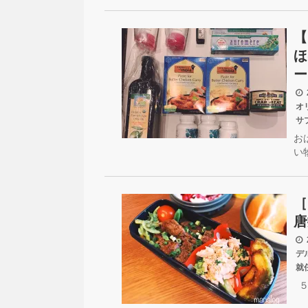
【
ほ
ー
2
オ
サ
お
い
［
唐
2
デ
就
５