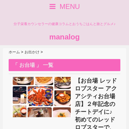
MENU
分子栄養カウンセラーの健康コラムとおうちごはんと旅とグルメ♪
manalog
ホーム
>
お出かけ
>
「 お台場 」 一覧
【お台場 レッド
ロブスター アク
アシティお台場
店】２年記念の
チートデイに♪
初めてのレッド
ロブスターで、