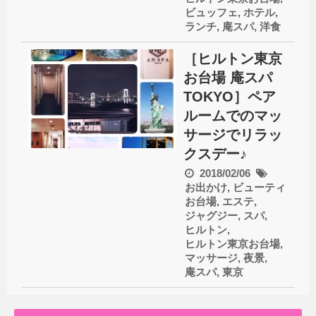
ビュッフェ
,
ホテル
,
ランチ
,
庵スパ
,
洋食
［ヒルトン東京
お台場 庵スパ
TOKYO］ペア
ルームでのマッ
サージでリラッ
クスデー♪
2018/02/06
お出かけ
,
ビューティ
お台場
,
エステ
,
ジャグジー
,
スパ
,
ヒルトン
,
ヒルトン東京お台場
,
マッサージ
,
夜景
,
庵スパ
,
東京