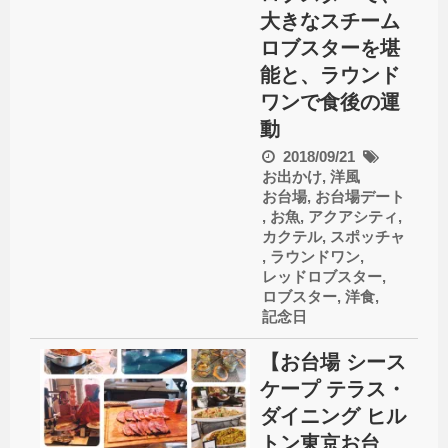
大きなスチーム
ロブスターを堪
能と、ラウンド
ワンで食後の運
動
2018/09/21
お出かけ
,
洋風
お台場
,
お台場デート
,
お魚
,
アクアシティ
,
カクテル
,
スポッチャ
,
ラウンドワン
,
レッドロブスター
,
ロブスター
,
洋食
,
記念日
【お台場 シース
ケープ テラス・
ダイニング ヒル
トン東京お台