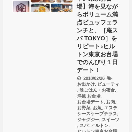
場】海を見なが
らボリューム満
点ビュッフェラ
ンチと、［庵ス
パ TOKYO］を
リピート♪ヒル
トン東京お台場
でのんびり１日
デート！
2018/02/26
お出かけ
,
ビューティ
,
晩ごはん・お夜食
,
洋風
お台場
,
お台場デート
,
お肉
,
お野菜
,
お魚
,
エステ
,
シースケープテラス
,
ジャグジー
,
スイーツ
,
スパ
,
ヒルトン
,
ヒルトン東京お台場
,