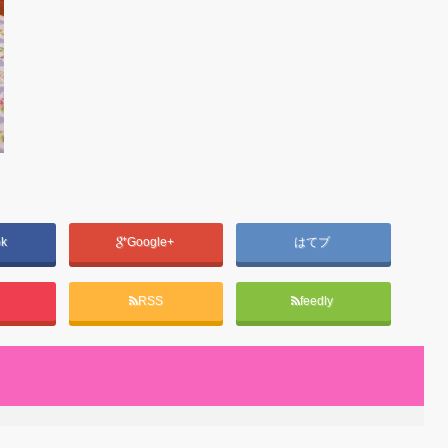
ok
Google+
はてブ
RSS
feedly