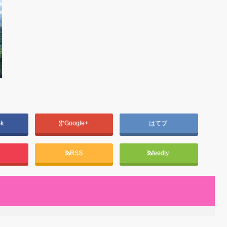
ok
Google+
はてブ
RSS
feedly