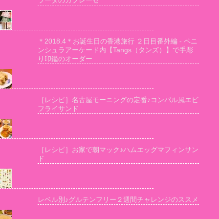
ラータのカプレーゼ
＊2018.4＊お誕生日の香港旅行 ２日目番外編 - ペニ
ンシュラアーケード内【Tangs（タンズ）】で手彫
り印鑑のオーダー
［レシピ］名古屋モーニングの定番♪コンパル風エビ
フライサンド
［レシピ］お家で朝マック♪ハムエッグマフィンサン
ド
レベル別♪グルテンフリー２週間チャレンジのススメ