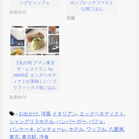
ングビュッフェ
カンブレックファスト
ま
す
な朝ごはん
)
お出かけ
洋風
【丸の内 アマン東京
ザ・レストラン by
AMAN】エッグベネデ
ィクトが美味しい！プ
リフィックス朝ごはん
お出かけ
-
お出かけ
,
洋風
イタリアン
,
エッグベネディクト
,
シャングリラホテル
,
ハンバーガー
,
パフェ
,
パンケーキ
,
ピャチェーレ
,
ホテル
,
ワッフル
,
八重洲
,
東京
,
東京駅
,
洋食