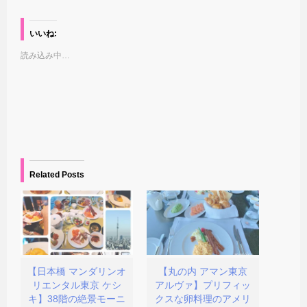
ッ
c
ッ
ッ
ク
e
ク
ク
し
b
し
し
て
o
て
て
いいね:
T
o
友
印
w
k
達
刷
読み込み中…
i
で
に
(
t
共
メ
新
t
有
ー
し
e
す
ル
い
r
る
で
ウ
で
に
リ
ィ
共
は
ン
ン
有
ク
ク
ド
(
リ
を
ウ
新
ッ
送
で
し
ク
信
開
い
し
(
き
ウ
て
新
ま
ィ
く
し
す
Related Posts
ン
だ
い
)
ド
さ
ウ
ウ
い
ィ
で
(
ン
開
新
ド
き
し
ウ
ま
い
で
す
ウ
開
)
ィ
き
ン
ま
ド
す
【日本橋 マンダリンオ
【丸の内 アマン東京
ウ
)
リエンタル東京 ケシ
アルヴァ】プリフィッ
で
開
キ】38階の絶景モーニ
クスな卵料理のアメリ
き