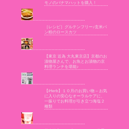
モノのパナマハットを購入！
［レシピ］グルテンフリー♪玄米パ
ン粉のロースカツ
【東京 近為 大丸東京店】京都のお
漬物屋さんで、お魚とお漬物の京
料理ランチを堪能♪
【iHerb】１０月のお買い物 – お気
に入りの安心なオーラルケアに、
一振りでお料理が引き立つ海塩２
種類