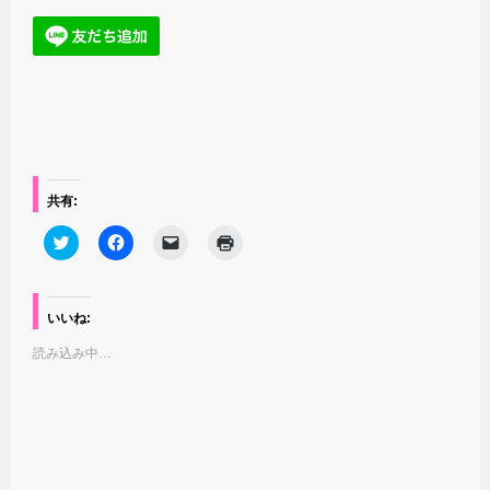
共有:
ク
F
ク
ク
リ
a
リ
リ
ッ
c
ッ
ッ
ク
e
ク
ク
し
b
し
し
て
o
て
て
いいね:
T
o
友
印
w
k
達
刷
読み込み中…
i
で
に
(
t
共
メ
新
t
有
ー
し
e
す
ル
い
r
る
で
ウ
で
に
リ
ィ
共
は
ン
ン
有
ク
ク
ド
(
リ
を
ウ
新
ッ
送
で