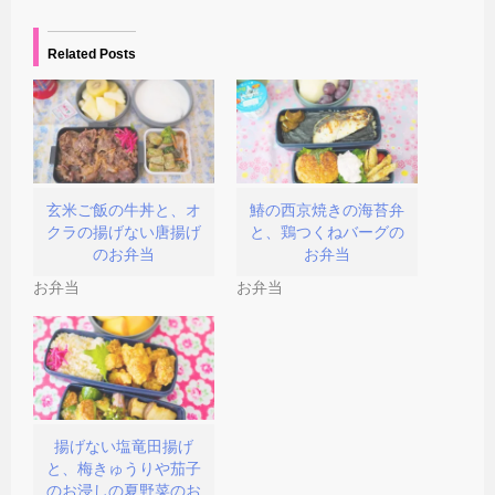
し
ク
信
開
い
し
(
き
ウ
て
新
ま
ィ
く
し
す
Related Posts
ン
だ
い
)
ド
さ
ウ
ウ
い
ィ
で
(
ン
開
新
ド
き
し
ウ
ま
い
で
す
ウ
開
)
ィ
き
ン
ま
ド
す
玄米ご飯の牛丼と、オ
鰆の西京焼きの海苔弁
ウ
)
クラの揚げない唐揚げ
と、鶏つくねバーグの
で
開
のお弁当
お弁当
き
ま
お弁当
お弁当
す
)
揚げない塩竜田揚げ
と、梅きゅうりや茄子
のお浸しの夏野菜のお