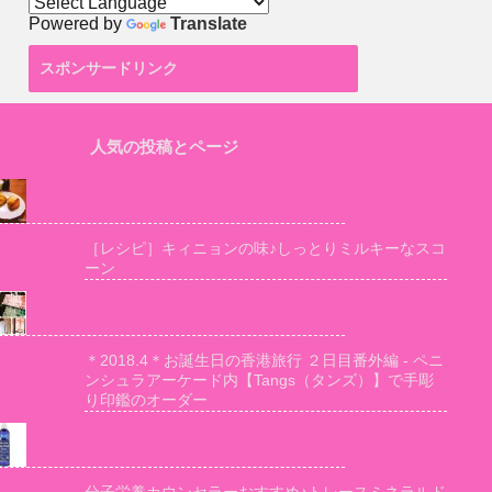
Powered by
Translate
スポンサードリンク
人気の投稿とページ
［レシピ］キィニョンの味♪しっとりミルキーなスコ
ーン
＊2018.4＊お誕生日の香港旅行 ２日目番外編 - ペニ
ンシュラアーケード内【Tangs（タンズ）】で手彫
り印鑑のオーダー