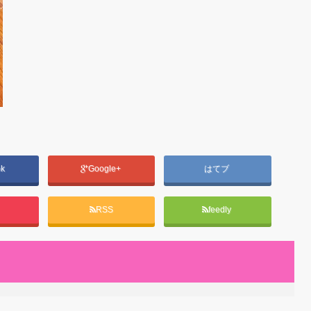
ok
Google+
はてブ
RSS
feedly