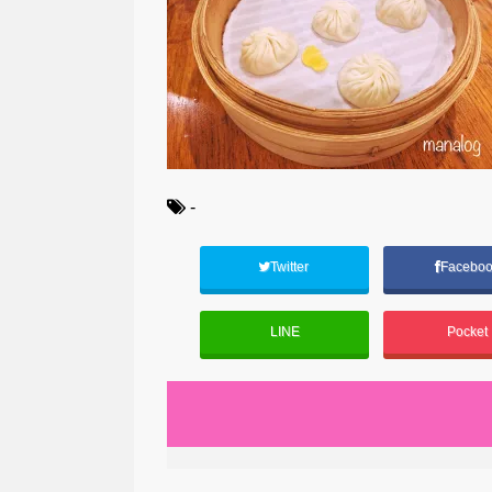
-
Twitter
Facebo
LINE
Pocket