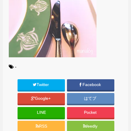
-
Twitter
Facebook
Google+
はてブ
LINE
Pocket
RSS
feedly