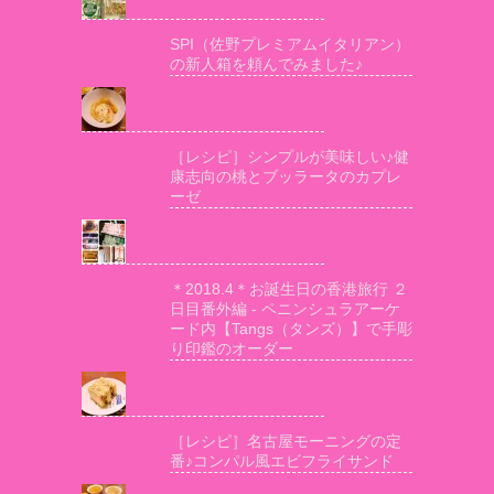
SPI（佐野プレミアムイタリアン）
の新人箱を頼んでみました♪
［レシピ］シンプルが美味しい♪健
康志向の桃とブッラータのカプレ
ーゼ
＊2018.4＊お誕生日の香港旅行 ２
日目番外編 - ペニンシュラアーケ
ード内【Tangs（タンズ）】で手彫
り印鑑のオーダー
［レシピ］名古屋モーニングの定
番♪コンパル風エビフライサンド