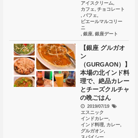
アイスクリーム
,
カフェ
,
チョコレート
,
パフェ
,
ピエールマルコリー
ニ
,
銀座
,
銀座デート
【銀座 グルガオ
ン
（GURGAON）】
本場の北インド料
理で、絶品カレー
とチーズクルチャ
の晩ごはん
2019/07/19
エスニック
インドカレー
,
インド料理
,
カレー
,
グルガオン
,
スパイシー
,