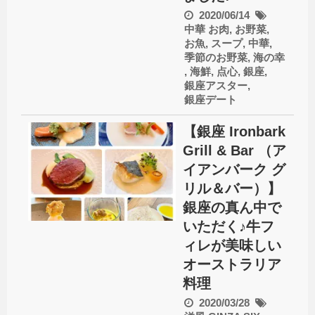
2020/06/14
中華
お肉
,
お野菜
,
お魚
,
スープ
,
中華
,
季節のお野菜
,
海の幸
,
海鮮
,
点心
,
銀座
,
銀座アスター
,
銀座デート
【銀座 Ironbark
Grill & Bar （ア
イアンバーク グ
リル＆バー）】
銀座の真ん中で
いただく♪牛フ
ィレが美味しい
オーストラリア
料理
2020/03/28