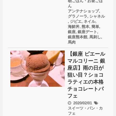
朝ごはん・お昼ごは
ん
アンテナショップ
,
グラノーラ
,
シャネル
,
ジビエ
,
ネイル
,
海鮮丼
,
熊本
,
簡単
,
銀座
,
銀座デート
,
銀座熊本館
,
馬刺し
,
馬肉
【銀座 ピエール
マルコリーニ 銀
座店】雨の日が
狙い目？ショコ
ラティエの本格
チョコレートパ
フェ
2020/02/01
スイーツ・パン・カ
フェ