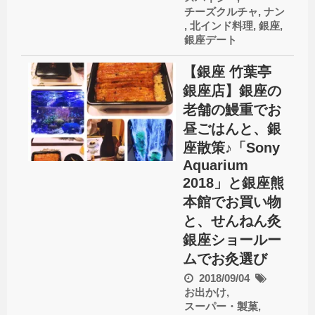
チーズクルチャ
,
ナン
,
北インド料理
,
銀座
,
銀座デート
【銀座 竹葉亭
銀座店】銀座の
老舗の鰻重でお
昼ごはんと、銀
座散策♪「Sony
Aquarium
2018」と銀座熊
本館でお買い物
と、せんねん灸
銀座ショールー
ムでお灸選び
2018/09/04
お出かけ
,
スーパー・製菓
,