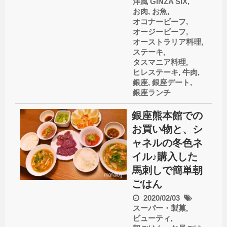
洋風
GINZA SIX
,
お肉
,
お魚
,
オコナービーフ
,
オージービーフ
,
オーストラリア料理
,
ステーキ
,
タスマニア料理
,
ヒレステーキ
,
牛肉
,
銀座
,
銀座デート
,
銀座ランチ
銀座熊本館での
お買い物と、シ
ャネルの冬色ネ
イル♪購入した
馬刺しで簡単朝
ごはん
2020/02/03
スーパー・製菓
,
ビューティ
,