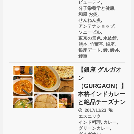
ビューティ
,
分子栄養学と健康
,
和風
お灸
,
せんねん灸
,
アンテナショップ
,
ソニービル
,
東京の景色
,
水族館
,
熊本
,
竹葉亭
,
銀座
,
銀座デート
,
鰻
,
鰻丼
,
鰻重
【銀座 グルガオ
ン
（GURGAON）】
本格インドカレー
と絶品チーズナン
2017/11/23
エスニック
インド料理
,
カレー
,
グリーンカレー
,