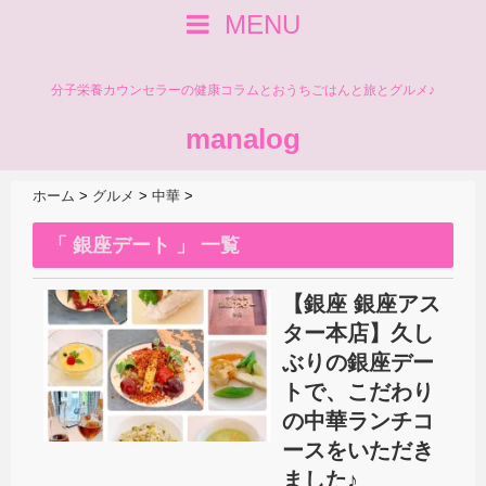
MENU
分子栄養カウンセラーの健康コラムとおうちごはんと旅とグルメ♪
manalog
ホーム
>
グルメ
>
中華
>
「 銀座デート 」 一覧
【銀座 銀座アス
ター本店】久し
ぶりの銀座デー
トで、こだわり
の中華ランチコ
ースをいただき
ました♪