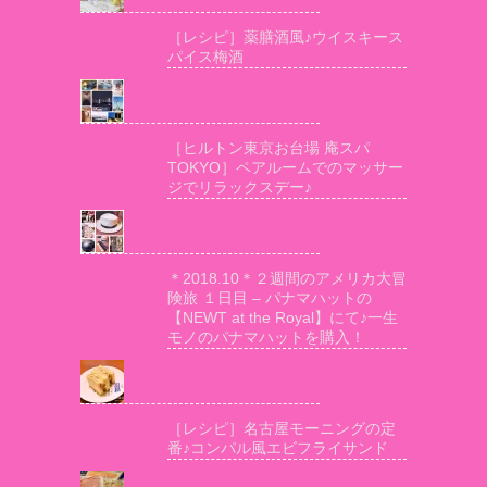
［レシピ］薬膳酒風♪ウイスキース
パイス梅酒
［ヒルトン東京お台場 庵スパ
TOKYO］ペアルームでのマッサー
ジでリラックスデー♪
＊2018.10＊２週間のアメリカ大冒
険旅 １日目 – パナマハットの
【NEWT at the Royal】にて♪一生
モノのパナマハットを購入！
［レシピ］名古屋モーニングの定
番♪コンパル風エビフライサンド