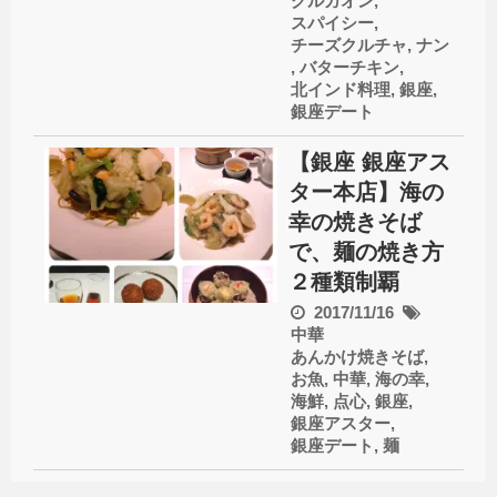
グルガオン
,
スパイシー
,
チーズクルチャ
,
ナン
,
バターチキン
,
北インド料理
,
銀座
,
銀座デート
【銀座 銀座アス
ター本店】海の
幸の焼きそば
で、麺の焼き方
２種類制覇
2017/11/16
中華
あんかけ焼きそば
,
お魚
,
中華
,
海の幸
,
海鮮
,
点心
,
銀座
,
銀座アスター
,
銀座デート
,
麺