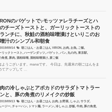
IRONのバゲットで♪モッツァレラチーズとハ
のチーズトーストと、ガーリックトーストの
ランチに、秋鮭の酒粕味噌漬けといりこのお
噌汁のシンプル和朝食
019/09/14
朝ごはん・お昼ごはん
VIRON
,
お肉
,
お魚
,
ご飯
,
ーリックトースト
,
ハーゲンダッツ
,
バゲット
,
パン
,
丸の内
,
東京駅
,
の角煮
,
豚肉
,
酒粕味噌
,
酒粕味噌漬け
,
麦ご飯
はようございます。manaです。 今日は、先週末の朝ごはんをま
めてアップして …
肉の冷しゃぶとアボカドのサラダトマトラー
ンと、豚の角煮のリメイクの炒飯
019/09/13
朝ごはん・お昼ごはん
お肉
,
お野菜
,
しゃぶ
,
サラダ
,
ムージー
,
チャーハン
,
トマト麺
,
ラーメン
,
冷しゃぶ
,
炒飯
,
牛肉
,
豚の角煮
,