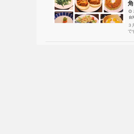
角
2
台
３
で