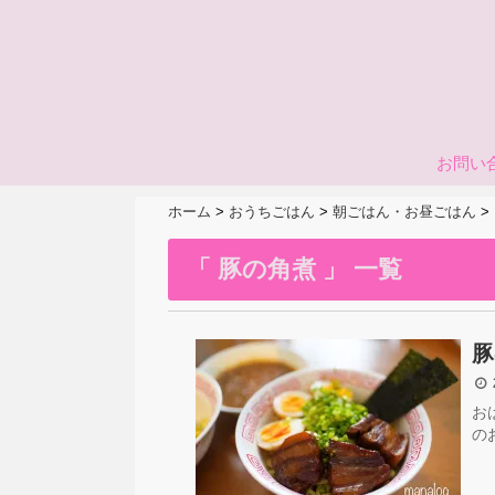
お問い
ホーム
>
おうちごはん
>
朝ごはん・お昼ごはん
>
「 豚の角煮 」 一覧
豚
2
お
の