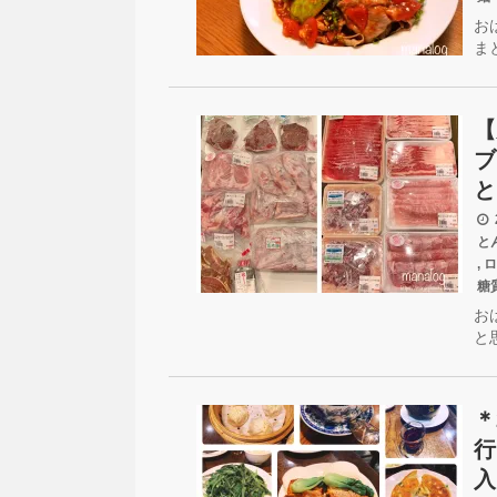
お
ま
【
ブ
と
2
と
,
ロ
糖
お
と
＊
行
入