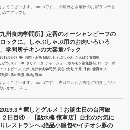
はようございます。manaです。 火曜日と水曜日のお家ランチを
とめてアップし …
九州食肉学問所】定番のオーシャンビーフの
ロックに、しゃぶしゃぶ用のお肉いろいろ
、学問所チキンの大容量パック
019/07/07
お肉・お魚
MEC
,
しゃぶしゃぶ
,
たんぱく質摂取
,
んかつ
,
ステーキ
,
タリアータ
,
チャーシュー
,
ホルモン剤無投与
,
ローカーボ
ーストビーフ
,
九州
,
九州食肉学問所
,
安心
,
焼肉
,
牛丼
,
牛肉
,
糖質オフ
,
質制限
,
豚の角煮
,
豚肉
,
鶏肉
はようございます。manaです。 先日届いたお肉をご紹介したい
思います。 今 …
2019.3＊癒しとグルメ！お誕生日の台湾旅
 ２日目④ – 【點水樓 懷寧店】台北のお気に
りレストランへ♪絶品小籠包やイチオシ豚の