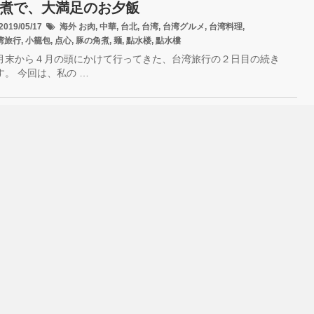
煮で、大満足のお夕飯
019/05/17
海外
お肉
,
中華
,
台北
,
台湾
,
台湾グルメ
,
台湾料理
,
湾旅行
,
小籠包
,
点心
,
豚の角煮
,
麺
,
點水楼
,
點水樓
月末から４月の頭にかけて行ってきた、台湾旅行の２日目の続き
す。 今回は、私の …