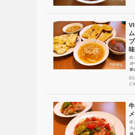
V
ム
ブ
味
2
ガ
豚
お
と
牛
メ
2
ス
麺