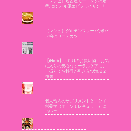
［レシピ］名古屋モーニングの定
番♪コンパル風エビフライサンド
［レシピ］グルテンフリー♪玄米パ
ン粉のロースカツ
【iHerb】１０月のお買い物 – お気
に入りの安心なオーラルケアに、
一振りでお料理が引き立つ海塩２
種類
個人輸入のサプリメントと、分子
栄養学（オーソモレキュラー）に
ついて