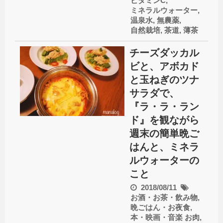
ビタミンC
,
ミネラルウォーター
,
温泉水
,
無農薬
,
自然栽培
,
茶道
,
薄茶
チーズダッカル
ビと、アボカド
と玉ねぎのツナ
サラダで、
『ラ・ラ・ラン
ド』を観ながら
週末の簡単晩ご
はんと、ミネラ
ルウォーターの
こと
2018/08/11
お酒・お茶・飲み物
,
晩ごはん・お夜食
,
本・映画・音楽
お肉
,