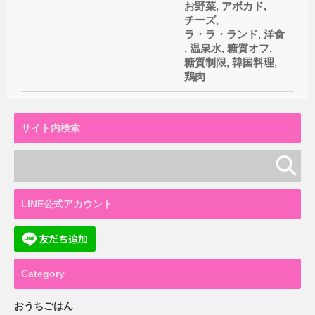
お野菜
,
アボカド
,
チーズ
,
ラ・ラ・ランド
,
洋食
,
温泉水
,
糖質オフ
,
糖質制限
,
韓国料理
,
鶏肉
サイト内検索
LINE公式アカウント
Category
おうちごはん