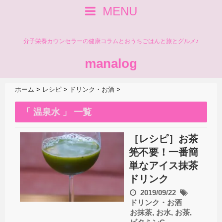
MENU
分子栄養カウンセラーの健康コラムとおうちごはんと旅とグルメ♪
manalog
ホーム
>
レシピ
>
ドリンク・お酒
>
「 温泉水 」 一覧
［レシピ］お茶
筅不要！一番簡
単なアイス抹茶
ドリンク
2019/09/22
ドリンク・お酒
お抹茶
,
お水
,
お茶
,