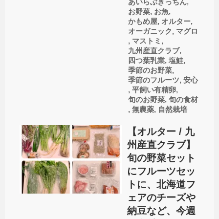
あいらぶきっちん
,
お野菜
,
お魚
,
かもめ屋
,
オルター
,
オーガニック
,
マグロ
,
マストミ
,
九州産直クラブ
,
四つ葉乳業
,
塩鮭
,
季節のお野菜
,
季節のフルーツ
,
安心
,
平飼い有精卵
,
旬のお野菜
,
旬の食材
,
無農薬
,
自然栽培
【オルター / 九
州産直クラブ】
旬の野菜セット
にフルーツセッ
トに、北海道フ
ェアのチーズや
納豆など、今週