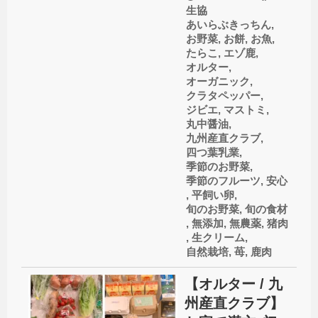
生協
あいらぶきっちん
,
お野菜
,
お餅
,
お魚
,
たらこ
,
エゾ鹿
,
オルター
,
オーガニック
,
クラタペッパー
,
ジビエ
,
マストミ
,
丸中醤油
,
九州産直クラブ
,
四つ葉乳業
,
季節のお野菜
,
季節のフルーツ
,
安心
,
平飼い卵
,
旬のお野菜
,
旬の食材
,
無添加
,
無農薬
,
猪肉
,
生クリーム
,
自然栽培
,
苺
,
鹿肉
【オルター / 九
州産直クラブ】