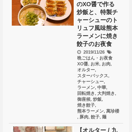
のXO醤で作る
炒飯と、特製チ
ャーシューのト
リュフ風味熊本
ラーメンに焼き
餃子のお夜食
2019/11/26
晩ごはん・お夜食
XO醤
,
お米
,
お肉
,
オルター
,
スターバックス
,
チャーシュー
,
ラーメン
,
中華
,
回転焼き
,
大判焼き
,
御座候
,
炒飯
,
焼き餃子
,
熊本ラーメン
,
萬珍楼
,
豚肉
,
餃子
,
麺
【オルター / 九