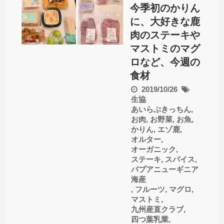
今季初のかりん
に、大好きな鹿
肉のステーキや
マストミのマグ
ロなど、今週の
食材
2019/10/26
生協
あいらぶきっちん
,
お肉
,
お野菜
,
お魚
,
かりん
,
エゾ鹿
,
オルター
,
オーガニック
,
ステーキ
,
スパイス
,
パプアニューギニア
海産
,
フルーツ
,
マグロ
,
マストミ
,
九州産直クラブ
,
四つ葉乳業
,