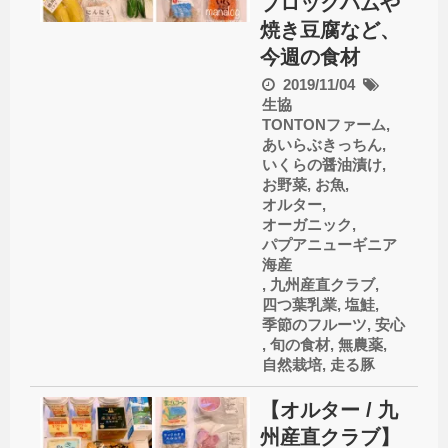
ブロックハムや
焼き豆腐など、
今週の食材
2019/11/04
生協
TONTONファーム
,
あいらぶきっちん
,
いくらの醤油漬け
,
お野菜
,
お魚
,
オルター
,
オーガニック
,
パプアニューギニア
海産
,
九州産直クラブ
,
四つ葉乳業
,
塩鮭
,
季節のフルーツ
,
安心
,
旬の食材
,
無農薬
,
自然栽培
,
走る豚
【オルター / 九
州産直クラブ】