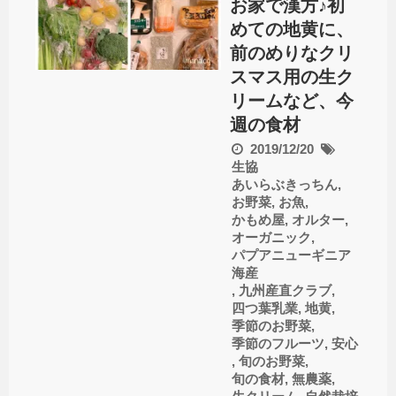
お家で漢方♪初
めての地黄に、
前のめりなクリ
スマス用の生ク
リームなど、今
週の食材
2019/12/20
生協
あいらぶきっちん
,
お野菜
,
お魚
,
かもめ屋
,
オルター
,
オーガニック
,
パプアニューギニア
海産
,
九州産直クラブ
,
四つ葉乳業
,
地黄
,
季節のお野菜
,
季節のフルーツ
,
安心
,
旬のお野菜
,
旬の食材
,
無農薬
,