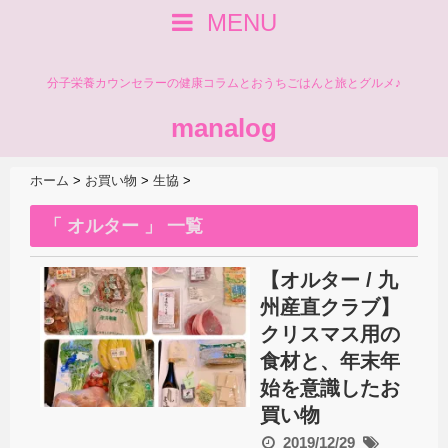
MENU
分子栄養カウンセラーの健康コラムとおうちごはんと旅とグルメ♪
manalog
ホーム
>
お買い物
>
生協
>
「 オルター 」 一覧
【オルター / 九
州産直クラブ】
クリスマス用の
食材と、年末年
始を意識したお
買い物
2019/12/29