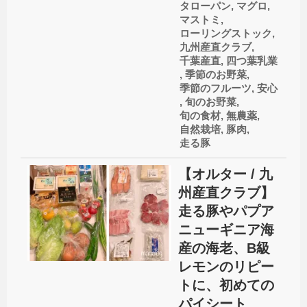
タローパン
,
マグロ
,
マストミ
,
ローリングストック
,
九州産直クラブ
,
千葉産直
,
四つ葉乳業
,
季節のお野菜
,
季節のフルーツ
,
安心
,
旬のお野菜
,
旬の食材
,
無農薬
,
自然栽培
,
豚肉
,
走る豚
【オルター / 九
州産直クラブ】
走る豚やパプア
ニューギニア海
産の海老、B級
レモンのリピー
トに、初めての
パイシート