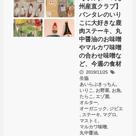
州産直クラブ】
パンタレのいり
こに大好きな鹿
肉ステーキ、丸
中醤油のお味噌
やマルカワ味噌
の合わせ味噌な
ど、今週の食材
2019/11/25
生協
あいらぶきっちん
,
いりこ
,
お野菜
,
お魚
,
たらこ
,
エゾ鹿
,
オルター
,
オーガニック
,
ジビエ
,
ステーキ
,
マグロ
,
マストミ
,
マルカワ味噌
,
丸中醤油
,