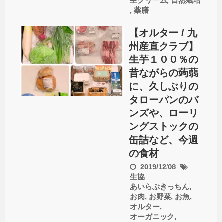
生クリーム
,
自然栽培
,
薬膳
【オルター / 九
州産直クラブ】
生芋１００％の
昔ながらの蒟蒻
に、久しぶりの
タローパンのバ
ンズや、ローリ
ングストックの
缶詰など、今週
の食材
2019/12/08
生協
あいらぶきっちん
,
お肉
,
お野菜
,
お魚
,
オルター
,
オーガニック
,