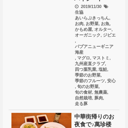
2019/11/30
生協
あいらぶきっちん
,
お肉
,
お野菜
,
お魚
,
かもめ屋
,
オルター
,
オーガニック
,
ジビエ
,
パプアニューギニア
海産
,
マグロ
,
マストミ
,
九州産直クラブ
,
四つ葉乳業
,
塩鮭
,
季節のお野菜
,
季節のフルーツ
,
安心
,
旬のお野菜
,
旬の食材
,
無農薬
,
自然栽培
,
豚肉
,
走る豚
中華街帰りのお
夜食で♪萬珍楼