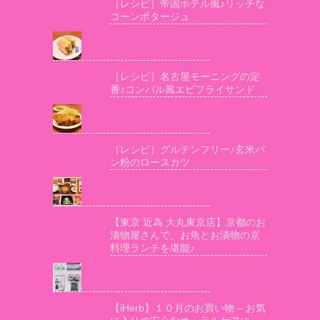
［レシピ］帝国ホテル風♪リッチな
コーンポタージュ
［レシピ］名古屋モーニングの定
番♪コンパル風エビフライサンド
［レシピ］グルテンフリー♪玄米パ
ン粉のロースカツ
【東京 近為 大丸東京店】京都のお
漬物屋さんで、お魚とお漬物の京
料理ランチを堪能♪
【iHerb】１０月のお買い物 – お気