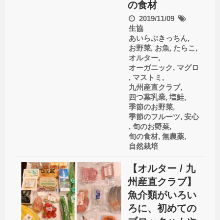
の食材
2019/11/09
生協
あいらぶきっちん
,
お野菜
,
お魚
,
たらこ
,
オルター
,
オーガニック
,
マグロ
,
マストミ
,
九州産直クラブ
,
四つ葉乳業
,
塩鮭
,
季節のお野菜
,
季節のフルーツ
,
安心
,
旬のお野菜
,
旬の食材
,
無農薬
,
自然栽培
【オルター / 九
州産直クラブ】
魚介類がいろい
ろに、初めての