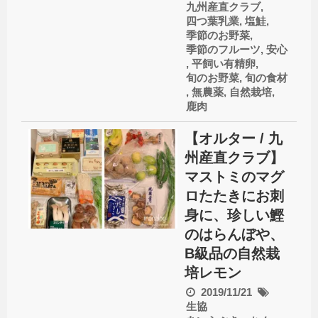
九州産直クラブ
,
四つ葉乳業
,
塩鮭
,
季節のお野菜
,
季節のフルーツ
,
安心
,
平飼い有精卵
,
旬のお野菜
,
旬の食材
,
無農薬
,
自然栽培
,
鹿肉
【オルター / 九
州産直クラブ】
マストミのマグ
ロたたきにお刺
身に、珍しい鰹
のはらんぼや、
B級品の自然栽
培レモン
2019/11/21
生協