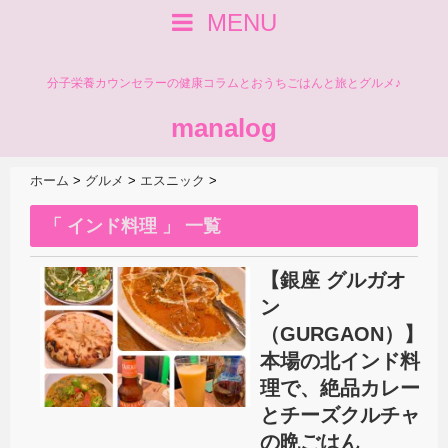
MENU
分子栄養カウンセラーの健康コラムとおうちごはんと旅とグルメ♪
manalog
ホーム
>
グルメ
>
エスニック
>
「 インド料理 」 一覧
【銀座 グルガオ
ン
（GURGAON）】
本場の北インド料
理で、絶品カレー
とチーズクルチャ
の晩ごはん