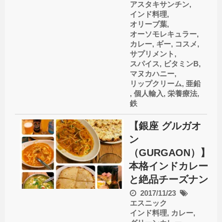
アスタキサンチン
,
インド料理
,
オリーブ葉
,
オーソモレキュラー
,
カレー
,
ギー
,
コスメ
,
サプリメント
,
スパイス
,
ビタミンB
,
マヌカハニー
,
リップクリーム
,
亜鉛
,
個人輸入
,
栄養療法
,
鉄
【銀座 グルガオ
ン
（GURGAON）】
本格インドカレー
と絶品チーズナン
2017/11/23
エスニック
インド料理
,
カレー
,