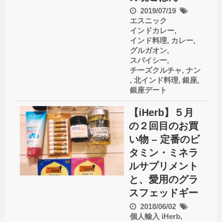
2019/07/19
エスニック
インドカレー
,
インド料理
,
カレー
,
グルガオン
,
スパイシー
,
チーズクルチャ
,
ナン
,
北インド料理
,
銀座
,
銀座デート
【iHerb】５月
の２回目のお買
い物 – 定番のビ
タミン・ミネラ
ルサプリメント
と、愛用のグラ
スフェッドギー
2018/06/02
個人輸入
iHerb
,