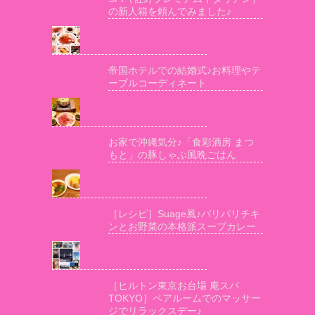
の新人箱を頼んでみました♪
帝国ホテルでの結婚式♪お料理やテ
ーブルコーディネート
お家で沖縄気分♪「食彩酒房 まつ
もと」の豚しゃぶ風晩ごはん
［レシピ］Suage風♪パリパリチキ
ンとお野菜の本格派スープカレー
［ヒルトン東京お台場 庵スパ
TOKYO］ペアルームでのマッサー
ジでリラックスデー♪