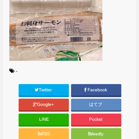
-
Twitter
Facebook
Google+
はてブ
LINE
Pocket
RSS
feedly