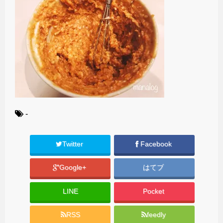
-
Twitter
Facebook
Google+
はてブ
LINE
Pocket
RSS
feedly