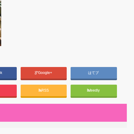
ok
Google+
はてブ
RSS
feedly