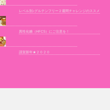
レベル別♪グルテンフリー２週間チャレンジのススメ
異性化糖（HFCS）にご注意を！
謹賀新年★２０２０