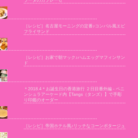
ラータのカプレーゼ
［レシピ］名古屋モーニングの定番♪コンパル風エビ
フライサンド
［レシピ］お家で朝マック♪ハムエッグマフィンサン
ド
＊2018.4＊お誕生日の香港旅行 ２日目番外編 - ペニ
ンシュラアーケード内【Tangs（タンズ）】で手彫
り印鑑のオーダー
［レシピ］帝国ホテル風♪リッチなコーンポタージュ