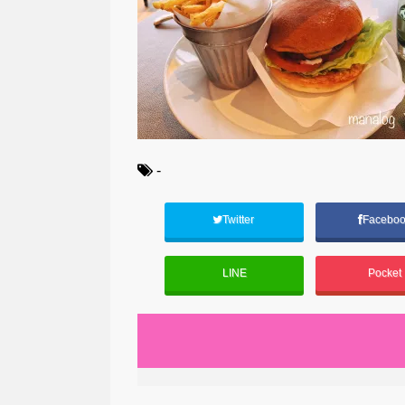
-
Twitter
Facebo
LINE
Pocket