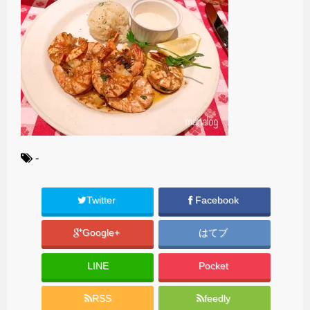
-
Twitter
Facebook
Google+
はてブ
LINE
Pocket
RSS
feedly