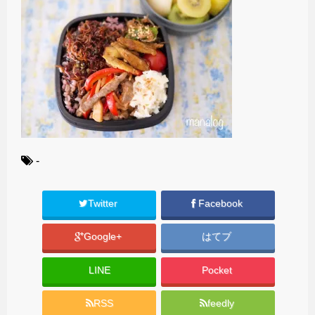
-
Twitter
Facebook
Google+
はてブ
LINE
Pocket
RSS
feedly