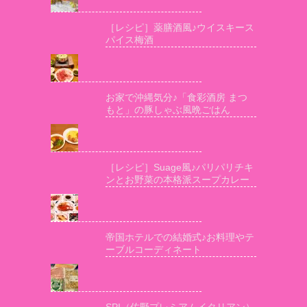
［レシピ］薬膳酒風♪ウイスキース
パイス梅酒
お家で沖縄気分♪「食彩酒房 まつ
もと」の豚しゃぶ風晩ごはん
［レシピ］Suage風♪パリパリチキ
ンとお野菜の本格派スープカレー
帝国ホテルでの結婚式♪お料理やテ
ーブルコーディネート
SPI（佐野プレミアムイタリアン）