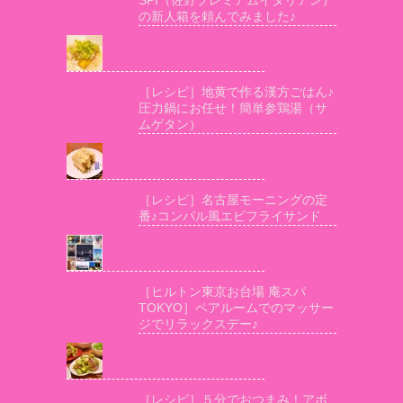
の新人箱を頼んでみました♪
［レシピ］地黄で作る漢方ごはん♪
圧力鍋にお任せ！簡単参鶏湯（サ
ムゲタン）
［レシピ］名古屋モーニングの定
番♪コンパル風エビフライサンド
［ヒルトン東京お台場 庵スパ
TOKYO］ペアルームでのマッサー
ジでリラックスデー♪
［レシピ］５分でおつまみ！アボ