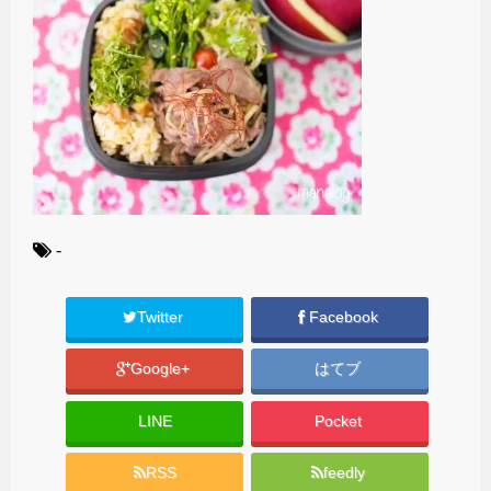
-
Twitter
Facebook
Google+
はてブ
LINE
Pocket
RSS
feedly