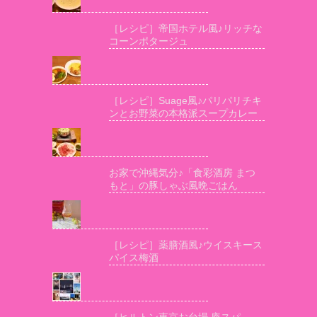
［レシピ］帝国ホテル風♪リッチな
コーンポタージュ
［レシピ］Suage風♪パリパリチキ
ンとお野菜の本格派スープカレー
お家で沖縄気分♪「食彩酒房 まつ
もと」の豚しゃぶ風晩ごはん
［レシピ］薬膳酒風♪ウイスキース
パイス梅酒
［ヒルトン東京お台場 庵スパ