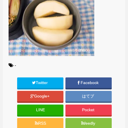
-
Twitter
Facebook
Google+
はてブ
LINE
Pocket
RSS
feedly